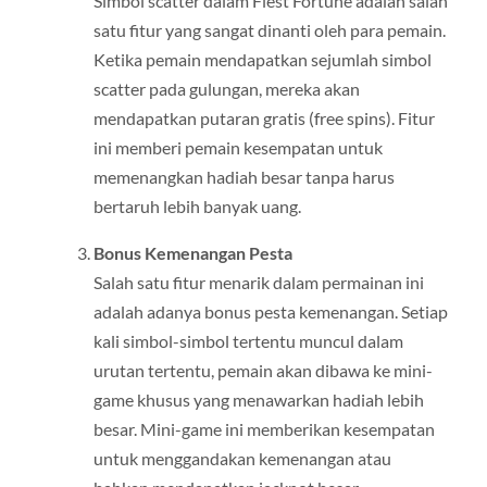
Simbol scatter dalam Fiest Fortune adalah salah
satu fitur yang sangat dinanti oleh para pemain.
Ketika pemain mendapatkan sejumlah simbol
scatter pada gulungan, mereka akan
mendapatkan putaran gratis (free spins). Fitur
ini memberi pemain kesempatan untuk
memenangkan hadiah besar tanpa harus
bertaruh lebih banyak uang.
Bonus Kemenangan Pesta
Salah satu fitur menarik dalam permainan ini
adalah adanya bonus pesta kemenangan. Setiap
kali simbol-simbol tertentu muncul dalam
urutan tertentu, pemain akan dibawa ke mini-
game khusus yang menawarkan hadiah lebih
besar. Mini-game ini memberikan kesempatan
untuk menggandakan kemenangan atau