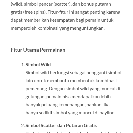
(wild), simbol pencar (scatter), dan bonus putaran
gratis (free spins). Fitur-fitur ini sangat penting karena
dapat memberikan kesempatan bagi pemain untuk
memperoleh kombinasi yang menguntungkan.
Fitur Utama Permainan
Simbol Wild
Simbol wild berfungsi sebagai pengganti simbol
lain untuk membantu membentuk kombinasi
pemenang. Dengan simbol wild yang muncul di
gulungan, pemain bisa mendapatkan lebih
banyak peluang kemenangan, bahkan jika
hanya sedikit simbol yang muncul di payline.
Simbol Scatter dan Putaran Gratis