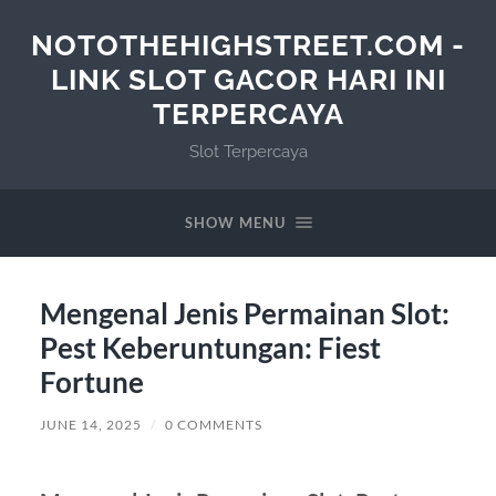
NOTOTHEHIGHSTREET.COM -
LINK SLOT GACOR HARI INI
TERPERCAYA
Slot Terpercaya
SHOW MENU
Mengenal Jenis Permainan Slot:
Pest Keberuntungan: Fiest
Fortune
JUNE 14, 2025
/
0 COMMENTS