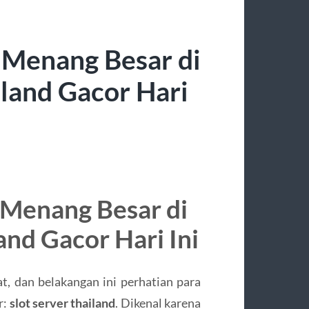
Menang Besar di
iland Gacor Hari
Menang Besar di
land Gacor Hari Ini
at, dan belakangan ini perhatian para
r:
slot server thailand
. Dikenal karena