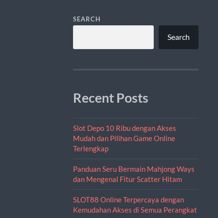
SEARCH
Search
Recent Posts
Slot Depo 10 Ribu dengan Akses
Mudah dan Pilihan Game Online
Terlengkap
Panduan Seru Bermain Mahjong Ways
dan Mengenal Fitur Scatter Hitam
SLOT88 Online Terpercaya dengan
Kemudahan Akses di Semua Perangkat