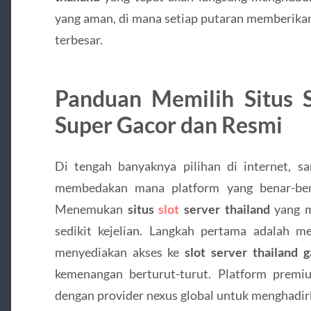
yang aman, di mana setiap putaran memberikan
terbesar.
Panduan Memilih Situs S
Super Gacor dan Resmi
Di tengah banyaknya pilihan di internet, s
membedakan mana platform yang benar-ben
Menemukan
situs
slot
server thailand
yang m
sedikit kejelian. Langkah pertama adalah 
menyediakan akses ke
slot server thailand g
kemenangan berturut-turut. Platform premi
dengan provider nexus global untuk menghadi