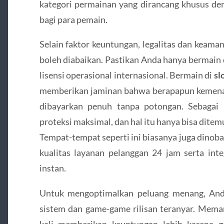
kategori permainan yang dirancang khusus de
bagi para pemain.
Selain faktor keuntungan, legalitas dan keama
boleh diabaikan. Pastikan Anda hanya bermain 
lisensi operasional internasional. Bermain di
sl
memberikan jaminan bahwa berapapun kemena
dibayarkan penuh tanpa potongan. Sebagai
proteksi maksimal, dan hal itu hanya bisa dite
Tempat-tempat seperti ini biasanya juga dinob
kualitas layanan pelanggan 24 jam serta inte
instan.
Untuk mengoptimalkan peluang menang, An
sistem dan game-game rilisan teranyar. Mem
kali memberikan keuntungan lebih karena 