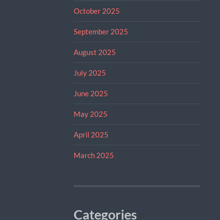
October 2025
September 2025
August 2025
July 2025
June 2025
May 2025
April 2025
March 2025
Categories