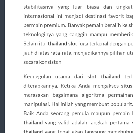
stabilitasnya yang luar biasa dan tingka
internasional ini menjadi destinasi favorit 
bermain premium. Banyak pemain beralih ke
s
teknologinya yang canggih mampu memberik
Selain itu,
thailand slot
juga terkenal dengan pe
jauh di atas rata-rata, menjadikannya pilihan
secara konsisten.
Keunggulan utama dari
slot thailand
terl
diterapkannya. Ketika Anda mengakses
situs
merasakan bagaimana algoritma permainan
manipulasi. Hal inilah yang membuat populari
Baik Anda seorang pemula maupun pemain 
thailand
yang valid adalah langkah pertama 
thailand
yang tepat akan langsung menghubu