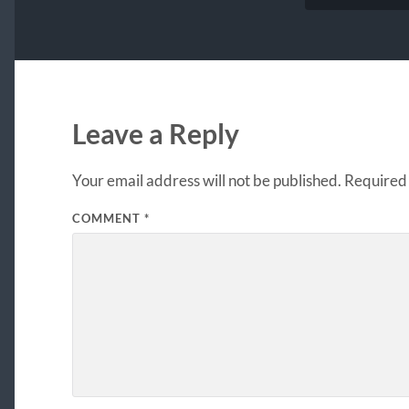
Leave a Reply
Your email address will not be published.
Required 
COMMENT
*