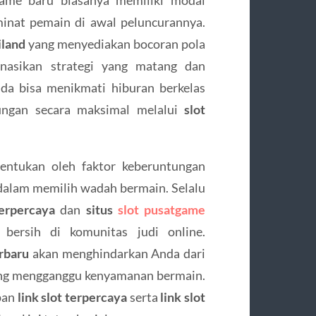
minat pemain di awal peluncurannya.
iland
yang menyediakan bocoran pola
nasikan strategi yang matang dan
nda bisa menikmati hiburan berkelas
ungan secara maksimal melalui
slot
tentukan oleh faktor keberuntungan
dalam memilih wadah bermain. Selalu
terpercaya
dan
situs
slot pusatgame
bersih di komunitas judi online.
erbaru
akan menghindarkan Anda dari
ering mengganggu kenyamanan bermain.
pan
link slot terpercaya
serta
link slot