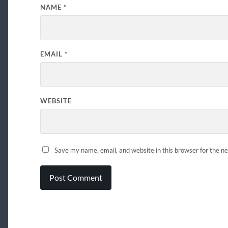
NAME
*
EMAIL
*
WEBSITE
Save my name, email, and website in this browser for the n