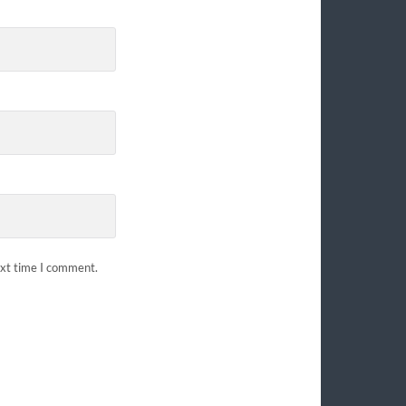
ext time I comment.