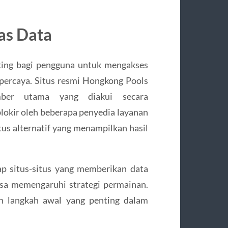
as Data
ting bagi pengguna untuk mengakses
rpercaya. Situs resmi Hongkong Pools
ber utama yang diakui secara
iblokir oleh beberapa penyedia layanan
us alternatif yang menampilkan hasil
ap situs-situs yang memberikan data
bisa memengaruhi strategi permainan.
h langkah awal yang penting dalam