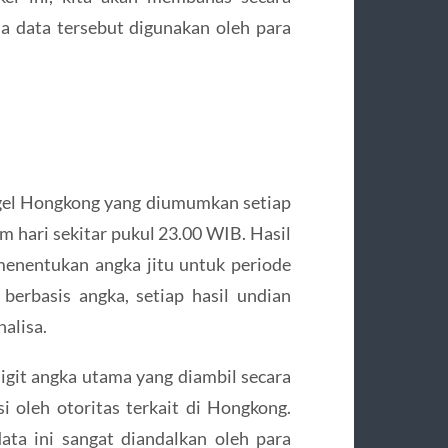
 data tersebut digunakan oleh para
ogel Hongkong yang diumumkan setiap
m hari sekitar pukul 23.00 WIB. Hasil
enentukan angka jitu untuk periode
berbasis angka, setiap hasil undian
nalisa.
git angka utama yang diambil secara
i oleh otoritas terkait di Hongkong.
data ini sangat diandalkan oleh para