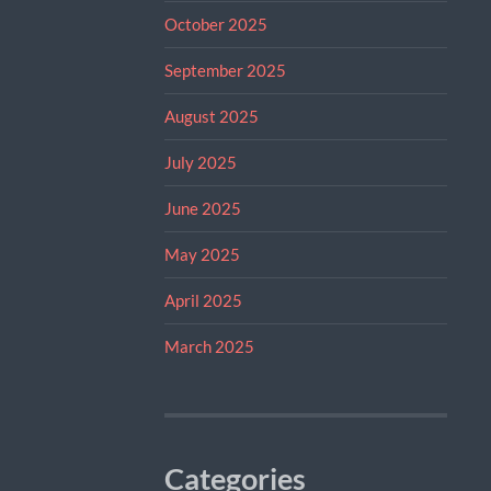
October 2025
September 2025
August 2025
July 2025
June 2025
May 2025
April 2025
March 2025
Categories