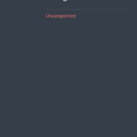
Uncategorized