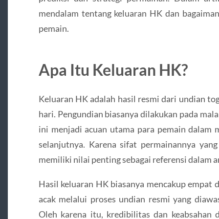
mendalam tentang keluaran HK dan bagaimana
pemain.
Apa Itu Keluaran HK?
Keluaran HK adalah hasil resmi dari undian t
hari. Pengundian biasanya dilakukan pada mala
ini menjadi acuan utama para pemain dalam m
selanjutnya. Karena sifat permainannya yang 
memiliki nilai penting sebagai referensi dalam a
Hasil keluaran HK biasanya mencakup empat di
acak melalui proses undian resmi yang diawas
Oleh karena itu, kredibilitas dan keabsahan 