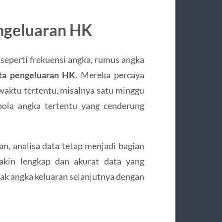
engeluaran HK
eperti frekuensi angka, rumus angka
ta pengeluaran HK
. Mereka percaya
aktu tertentu, misalnya satu minggu
pola angka tertentu yang cenderung
n, analisa data tetap menjadi bagian
akin lengkap dan akurat data yang
ak angka keluaran selanjutnya dengan