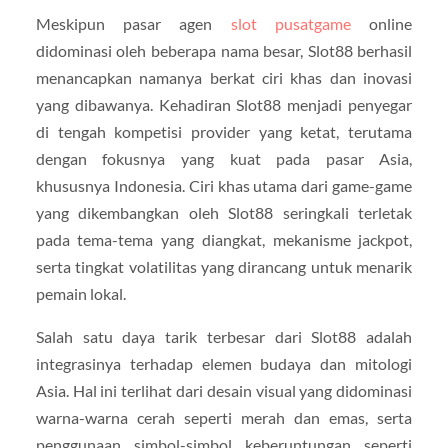
Meskipun pasar agen
slot pusatgame
online
didominasi oleh beberapa nama besar, Slot88 berhasil
menancapkan namanya berkat ciri khas dan inovasi
yang dibawanya. Kehadiran Slot88 menjadi penyegar
di tengah kompetisi provider yang ketat, terutama
dengan fokusnya yang kuat pada pasar Asia,
khususnya Indonesia. Ciri khas utama dari game-game
yang dikembangkan oleh Slot88 seringkali terletak
pada tema-tema yang diangkat, mekanisme jackpot,
serta tingkat volatilitas yang dirancang untuk menarik
pemain lokal.
Salah satu daya tarik terbesar dari Slot88 adalah
integrasinya terhadap elemen budaya dan mitologi
Asia. Hal ini terlihat dari desain visual yang didominasi
warna-warna cerah seperti merah dan emas, serta
penggunaan simbol-simbol keberuntungan seperti