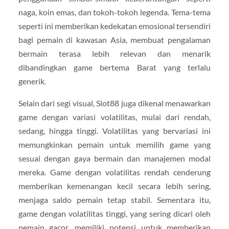
naga, koin emas, dan tokoh-tokoh legenda. Tema-tema
seperti ini memberikan kedekatan emosional tersendiri
bagi pemain di kawasan Asia, membuat pengalaman
bermain terasa lebih relevan dan menarik
dibandingkan game bertema Barat yang terlalu
generik.
Selain dari segi visual, Slot88 juga dikenal menawarkan
game dengan variasi volatilitas, mulai dari rendah,
sedang, hingga tinggi. Volatilitas yang bervariasi ini
memungkinkan pemain untuk memilih game yang
sesuai dengan gaya bermain dan manajemen modal
mereka. Game dengan volatilitas rendah cenderung
memberikan kemenangan kecil secara lebih sering,
menjaga saldo pemain tetap stabil. Sementara itu,
game dengan volatilitas tinggi, yang sering dicari oleh
pemain gacor, memiliki potensi untuk memberikan