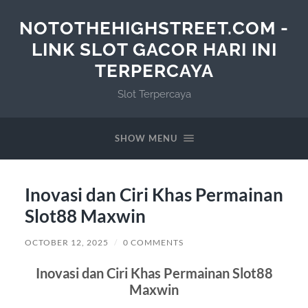
NOTOTHEHIGHSTREET.COM -
LINK SLOT GACOR HARI INI
TERPERCAYA
Slot Terpercaya
SHOW MENU
Inovasi dan Ciri Khas Permainan
Slot88 Maxwin
OCTOBER 12, 2025
/
0 COMMENTS
Inovasi dan Ciri Khas Permainan Slot88
Maxwin