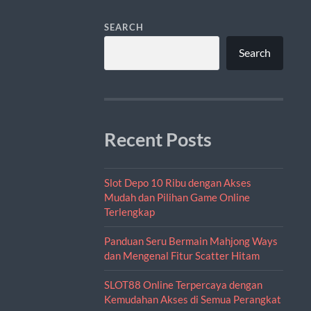
SEARCH
Search
Recent Posts
Slot Depo 10 Ribu dengan Akses
Mudah dan Pilihan Game Online
Terlengkap
Panduan Seru Bermain Mahjong Ways
dan Mengenal Fitur Scatter Hitam
SLOT88 Online Terpercaya dengan
Kemudahan Akses di Semua Perangkat