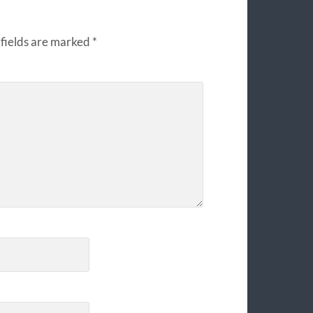
fields are marked
*