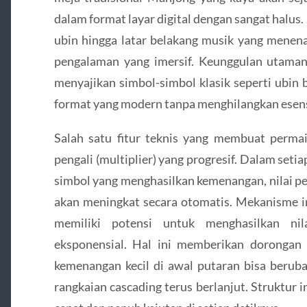
dalam format layar digital dengan sangat halus. 
ubin hingga latar belakang musik yang menen
pengalaman yang imersif. Keunggulan utamany
menyajikan simbol-simbol klasik seperti ubin 
format yang modern tanpa menghilangkan esen
Salah satu fitur teknis yang membuat permai
pengali (multiplier) yang progresif. Dalam setia
simbol yang menghasilkan kemenangan, nilai pen
akan meningkat secara otomatis. Mekanisme i
memiliki potensi untuk menghasilkan ni
eksponensial. Hal ini memberikan dorongan 
kemenangan kecil di awal putaran bisa beruba
rangkaian cascading terus berlanjut. Struktur