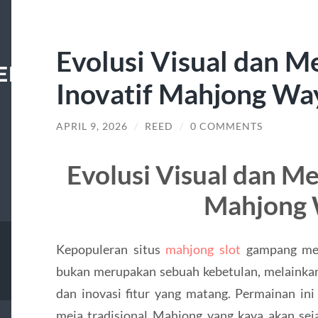
Evolusi Visual dan 
EET.COM
Inovatif Mahjong Wa
APRIL 9, 2026
/
REED
/
0 COMMENTS
Evolusi Visual dan M
Mahjong
Kepopuleran situs
mahjong slot
gampang mena
bukan merupakan sebuah kebetulan, melainkan 
dan inovasi fitur yang matang. Permainan ini
meja tradisional Mahjong yang kaya akan sej