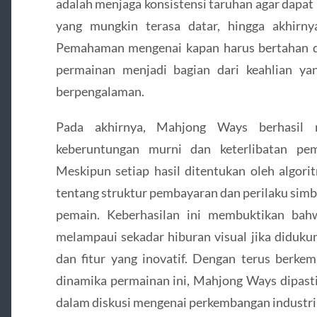
adalah menjaga konsistensi taruhan agar dapat
yang mungkin terasa datar, hingga akhirny
Pemahaman mengenai kapan harus bertahan d
permainan menjadi bagian dari keahlian y
berpengalaman.
Pada akhirnya, Mahjong Ways berhasil m
keberuntungan murni dan keterlibatan pe
Meskipun setiap hasil ditentukan oleh algori
tentang struktur pembayaran dan perilaku simb
pemain. Keberhasilan ini membuktikan bah
melampaui sekadar hiburan visual jika diduku
dan fitur yang inovatif. Dengan terus ber
dinamika permainan ini, Mahjong Ways dipasti
dalam diskusi mengenai perkembangan industri k