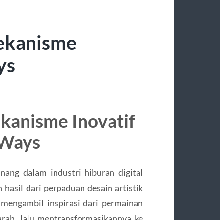
Mekanisme
ys
ekanisme Inovatif
 Ways
ng dalam industri hiburan digital
hasil dari perpaduan desain artistik
 mengambil inspirasi dari permainan
arah, lalu mentransformasikannya ke