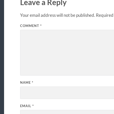
Leave a Reply
Your email address will not be published.
Required 
COMMENT
*
NAME
*
EMAIL
*