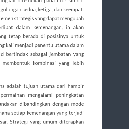
ngkali ditemukan pada fitur simbol
gulungan kedua, ketiga, dan keempat.
elemen strategis yang dapat mengubah
erlibat dalam kemenangan, ia akan
ang tetap berada di posisinya untuk
ring kali menjadi penentu utama dalam
ld bertindak sebagai jembatan yang
k membentuk kombinasi yang lebih
ns adalah tujuan utama dari hampir
 permainan mengalami peningkatan
igandakan dibandingkan dengan mode
mana setiap kemenangan yang terjadi
esar. Strategi yang umum diterapkan