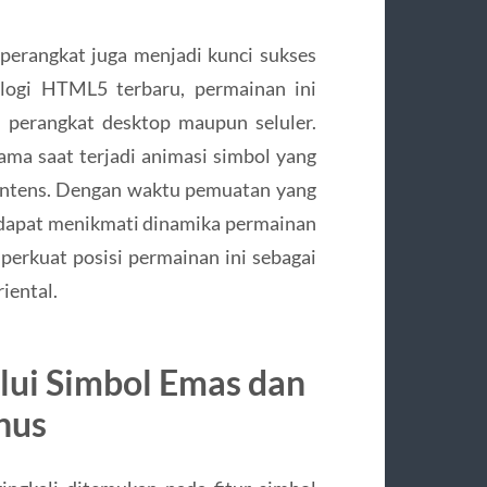
s perangkat juga menjadi kunci sukses
ogi HTML5 terbaru, permainan ini
 perangkat desktop maupun seluler.
tama saat terjadi animasi simbol yang
 intens. Dengan waktu pemuatan yang
 dapat menikmati dinamika permainan
perkuat posisi permainan ini sebagai
iental.
lui Simbol Emas dan
nus