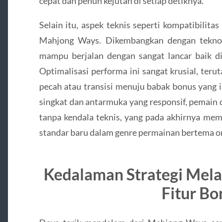
cepat dan penuh kejutan di setiap detiknya.
Selain itu, aspek teknis seperti kompatibilita
Mahjong Ways. Dikembangkan dengan teknol
mampu berjalan dengan sangat lancar baik di
Optimalisasi performa ini sangat krusial, teru
pecah atau transisi menuju babak bonus yang
singkat dan antarmuka yang responsif, pemain
tanpa kendala teknis, yang pada akhirnya mem
standar baru dalam genre permainan bertema or
Kedalaman Strategi Mela
Fitur Bo