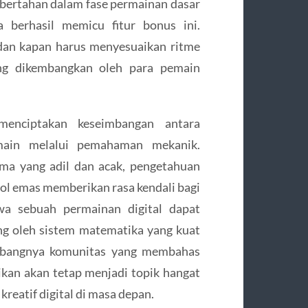
 bertahan dalam fase permainan dasar
a berhasil memicu fitur bonus ini.
an kapan harus menyesuaikan ritme
ang dikembangkan oleh para pemain
enciptakan keseimbangan antara
main melalui pemahaman mekanik.
tma yang adil dan acak, pengetahuan
ol emas memberikan rasa kendali bagi
wa sebuah permainan digital dapat
ng oleh sistem matematika yang kuat
kembangnya komunitas yang membahas
kan akan tetap menjadi topik hangat
reatif digital di masa depan.