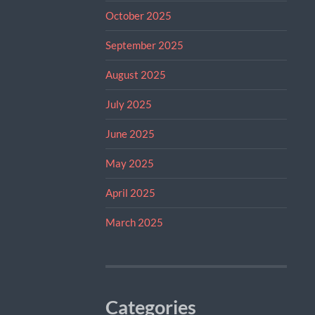
October 2025
September 2025
August 2025
July 2025
June 2025
May 2025
April 2025
March 2025
Categories