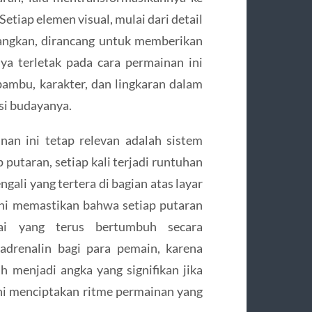
Setiap elemen visual, mulai dari detail
angkan, dirancang untuk memberikan
a terletak pada cara permainan ini
bambu, karakter, dan lingkaran dalam
si budayanya.
nan ini tetap relevan adalah sistem
p putaran, setiap kali terjadi runtuhan
gali yang tertera di bagian atas layar
ni memastikan bahwa setiap putaran
lai yang terus bertumbuh secara
adrenalin bagi para pemain, karena
h menjadi angka yang signifikan jika
 ini menciptakan ritme permainan yang