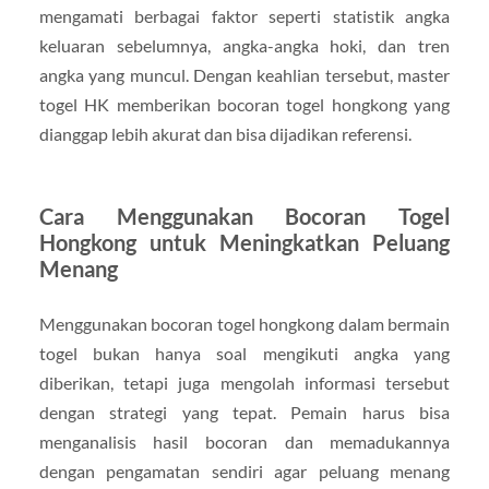
mengamati berbagai faktor seperti statistik angka
keluaran sebelumnya, angka-angka hoki, dan tren
angka yang muncul. Dengan keahlian tersebut, master
togel HK memberikan bocoran togel hongkong yang
dianggap lebih akurat dan bisa dijadikan referensi.
Cara Menggunakan Bocoran Togel
Hongkong untuk Meningkatkan Peluang
Menang
Menggunakan bocoran togel hongkong dalam bermain
togel bukan hanya soal mengikuti angka yang
diberikan, tetapi juga mengolah informasi tersebut
dengan strategi yang tepat. Pemain harus bisa
menganalisis hasil bocoran dan memadukannya
dengan pengamatan sendiri agar peluang menang