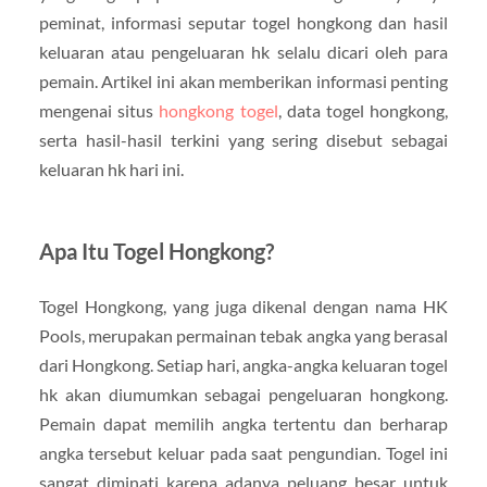
peminat, informasi seputar togel hongkong dan hasil
keluaran atau pengeluaran hk selalu dicari oleh para
pemain. Artikel ini akan memberikan informasi penting
mengenai situs
hongkong togel
, data togel hongkong,
serta hasil-hasil terkini yang sering disebut sebagai
keluaran hk hari ini.
Apa Itu Togel Hongkong?
Togel Hongkong, yang juga dikenal dengan nama HK
Pools, merupakan permainan tebak angka yang berasal
dari Hongkong. Setiap hari, angka-angka keluaran togel
hk akan diumumkan sebagai pengeluaran hongkong.
Pemain dapat memilih angka tertentu dan berharap
angka tersebut keluar pada saat pengundian. Togel ini
sangat diminati karena adanya peluang besar untuk