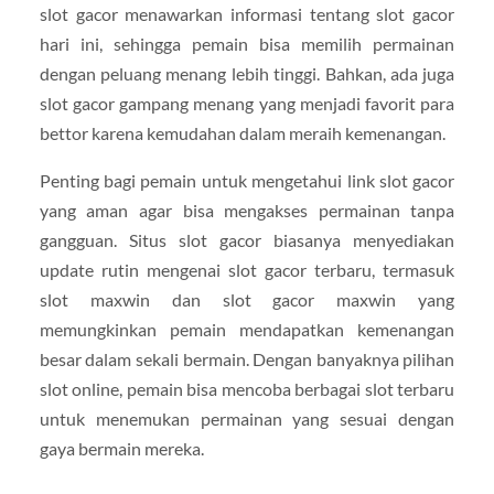
slot gacor menawarkan informasi tentang slot gacor
hari ini, sehingga pemain bisa memilih permainan
dengan peluang menang lebih tinggi. Bahkan, ada juga
slot gacor gampang menang yang menjadi favorit para
bettor karena kemudahan dalam meraih kemenangan.
Penting bagi pemain untuk mengetahui link slot gacor
yang aman agar bisa mengakses permainan tanpa
gangguan. Situs slot gacor biasanya menyediakan
update rutin mengenai slot gacor terbaru, termasuk
slot maxwin dan slot gacor maxwin yang
memungkinkan pemain mendapatkan kemenangan
besar dalam sekali bermain. Dengan banyaknya pilihan
slot online, pemain bisa mencoba berbagai slot terbaru
untuk menemukan permainan yang sesuai dengan
gaya bermain mereka.