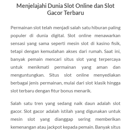
Menjelajahi Dunia Slot Online dan Slot
Gacor Terbaru
Permainan slot telah menjadi salah satu hiburan paling
populer di dunia digital. Slot online menawarkan
sensasi yang sama seperti mesin slot di kasino fisik,
tetapi dengan kemudahan akses dari rumah. Saat ini,
banyak pemain mencari situs slot yang terpercaya
untuk menikmati permainan yang aman dan
menguntungkan. Situs slot online menyediakan
berbagai jenis permainan, mulai dari slot klasik hingga
slot terbaru dengan fitur bonus menarik.
Salah satu tren yang sedang naik daun adalah slot
gacor. Slot gacor adalah istilah yang digunakan untuk
mesin slot yang dianggap sering memberikan
kemenangan atau jackpot kepada pemain. Banyak situs