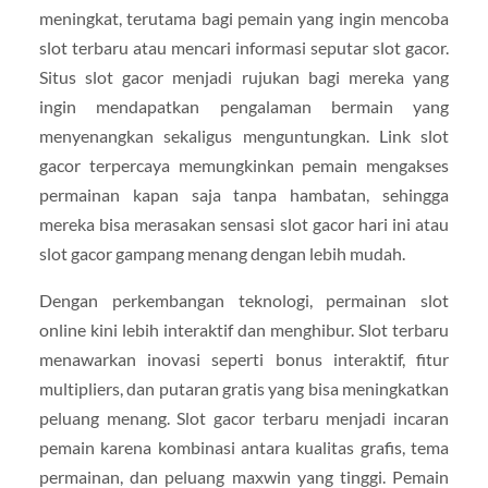
meningkat, terutama bagi pemain yang ingin mencoba
slot terbaru atau mencari informasi seputar slot gacor.
Situs slot gacor menjadi rujukan bagi mereka yang
ingin mendapatkan pengalaman bermain yang
menyenangkan sekaligus menguntungkan. Link slot
gacor terpercaya memungkinkan pemain mengakses
permainan kapan saja tanpa hambatan, sehingga
mereka bisa merasakan sensasi slot gacor hari ini atau
slot gacor gampang menang dengan lebih mudah.
Dengan perkembangan teknologi, permainan slot
online kini lebih interaktif dan menghibur. Slot terbaru
menawarkan inovasi seperti bonus interaktif, fitur
multipliers, dan putaran gratis yang bisa meningkatkan
peluang menang. Slot gacor terbaru menjadi incaran
pemain karena kombinasi antara kualitas grafis, tema
permainan, dan peluang maxwin yang tinggi. Pemain