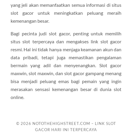
yang jeli akan memanfaatkan semua informasi di situs
slot gacor untuk meningkatkan peluang meraih
kemenangan besar.
Bagi pecinta judi slot gacor, penting untuk memilih
situs slot terpercaya dan mengakses link slot gacor
resmi. Hal ini tidak hanya menjaga keamanan akun dan
data pribadi, tetapi juga memastikan pengalaman
bermain yang adil dan menyenangkan. Slot gacor
maxwin, slot maxwin, dan slot gacor gampang menang
bisa menjadi peluang emas bagi pemain yang ingin
merasakan sensasi kemenangan besar di dunia slot
online.
© 2026
NOTOTHEHIGHSTREET.COM – LINK SLOT
GACOR HARI INI TERPERCAYA