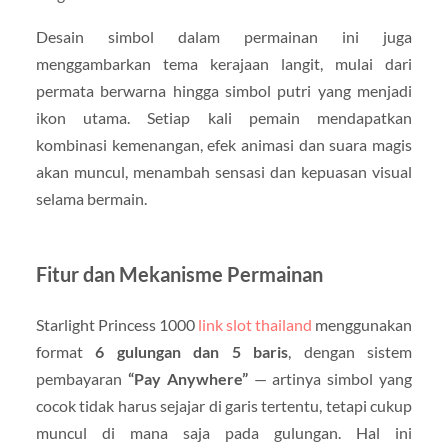
Desain simbol dalam permainan ini juga
menggambarkan tema kerajaan langit, mulai dari
permata berwarna hingga simbol putri yang menjadi
ikon utama. Setiap kali pemain mendapatkan
kombinasi kemenangan, efek animasi dan suara magis
akan muncul, menambah sensasi dan kepuasan visual
selama bermain.
Fitur dan Mekanisme Permainan
Starlight Princess 1000
link slot thailand
menggunakan
format
6 gulungan dan 5 baris
, dengan sistem
pembayaran
“Pay Anywhere”
— artinya simbol yang
cocok tidak harus sejajar di garis tertentu, tetapi cukup
muncul di mana saja pada gulungan. Hal ini