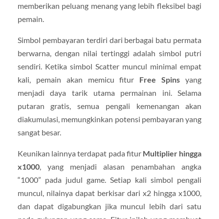
memberikan peluang menang yang lebih fleksibel bagi
pemain.
Simbol pembayaran terdiri dari berbagai batu permata
berwarna, dengan nilai tertinggi adalah simbol putri
sendiri. Ketika simbol Scatter muncul minimal empat
kali, pemain akan memicu fitur
Free Spins
yang
menjadi daya tarik utama permainan ini. Selama
putaran gratis, semua pengali kemenangan akan
diakumulasi, memungkinkan potensi pembayaran yang
sangat besar.
Keunikan lainnya terdapat pada fitur
Multiplier hingga
x1000
, yang menjadi alasan penambahan angka
“1000” pada judul game. Setiap kali simbol pengali
muncul, nilainya dapat berkisar dari x2 hingga x1000,
dan dapat digabungkan jika muncul lebih dari satu