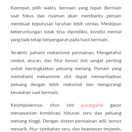
Keempat, pilih waktu bermain yang tepat. Bermain
saat fokus dan nyaman akan membantu pemain
membuat keputusan taruhan lebih cerdas. Meskipun
keberuntungan tidak bisa diprediksi, kondisi mental
yang baik tetap berpengaruh pada hasil bermain.
Terakhir, pahami mekanisme permainan. Mengetahui
simbol, aturan, dan fitur bonus slot sangat penting
untuk meningkatkan peluang menang. Pemain yang
memahami mekanisme slot dapat memanfaatkan
peluang dengan lebih maksimal dan mengurangi
kesalahan saat bermain.
Kesimpulannya, situs slot
pusatgame
gacor
menawarkan kombinasi hiburan seru dan peluang
menang tinggi. Dengan sistem permainan adil, bonus
menarik, fitur tambahan seru, dan keamanan terjamin,