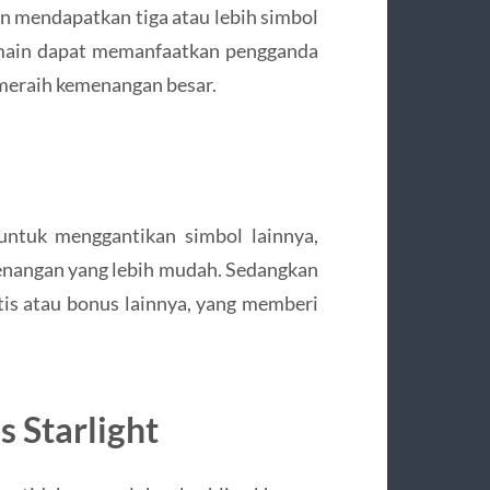
gan mendapatkan tiga atau lebih simbol
 pemain dapat memanfaatkan pengganda
 meraih kemenangan besar.
untuk menggantikan simbol lainnya,
angan yang lebih mudah. Sedangkan
tis atau bonus lainnya, yang memberi
s Starlight