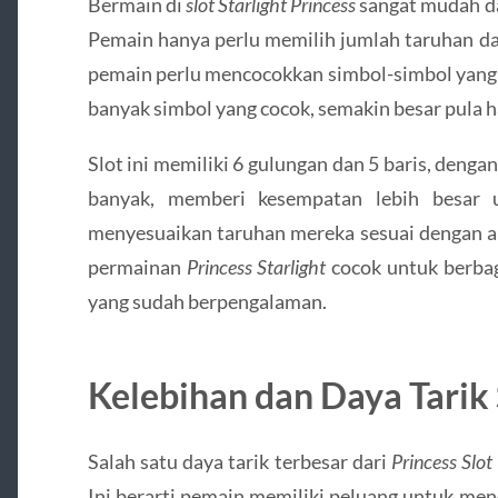
Bermain di
slot Starlight Princess
sangat mudah da
Pemain hanya perlu memilih jumlah taruhan d
pemain perlu mencocokkan simbol-simbol yang 
banyak simbol yang cocok, semakin besar pula 
Slot ini memiliki 6 gulungan dan 5 baris, deng
banyak, memberi kesempatan lebih besar 
menyesuaikan taruhan mereka sesuai dengan an
permainan
Princess Starlight
cocok untuk berbag
yang sudah berpengalaman.
Kelebihan dan Daya Tarik S
Salah satu daya tarik terbesar dari
Princess Slot
Ini berarti pemain memiliki peluang untuk me