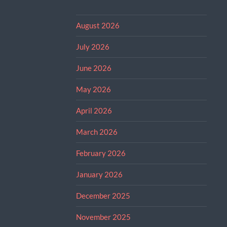
August 2026
July 2026
June 2026
May 2026
April 2026
March 2026
February 2026
January 2026
December 2025
November 2025