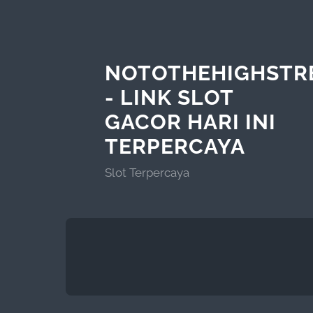
NOTOTHEHIGHSTR
- LINK SLOT
GACOR HARI INI
TERPERCAYA
Slot Terpercaya