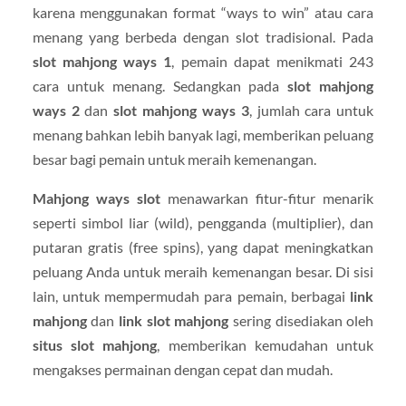
karena menggunakan format “ways to win” atau cara
menang yang berbeda dengan slot tradisional. Pada
slot mahjong ways 1
, pemain dapat menikmati 243
cara untuk menang. Sedangkan pada
slot mahjong
ways 2
dan
slot mahjong ways 3
, jumlah cara untuk
menang bahkan lebih banyak lagi, memberikan peluang
besar bagi pemain untuk meraih kemenangan.
Mahjong ways slot
menawarkan fitur-fitur menarik
seperti simbol liar (wild), pengganda (multiplier), dan
putaran gratis (free spins), yang dapat meningkatkan
peluang Anda untuk meraih kemenangan besar. Di sisi
lain, untuk mempermudah para pemain, berbagai
link
mahjong
dan
link slot mahjong
sering disediakan oleh
situs slot mahjong
, memberikan kemudahan untuk
mengakses permainan dengan cepat dan mudah.