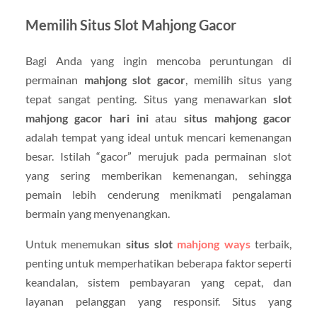
Memilih Situs Slot Mahjong Gacor
Bagi Anda yang ingin mencoba peruntungan di
permainan
mahjong slot gacor
, memilih situs yang
tepat sangat penting. Situs yang menawarkan
slot
mahjong gacor hari ini
atau
situs mahjong gacor
adalah tempat yang ideal untuk mencari kemenangan
besar. Istilah “gacor” merujuk pada permainan slot
yang sering memberikan kemenangan, sehingga
pemain lebih cenderung menikmati pengalaman
bermain yang menyenangkan.
Untuk menemukan
situs slot
mahjong ways
terbaik,
penting untuk memperhatikan beberapa faktor seperti
keandalan, sistem pembayaran yang cepat, dan
layanan pelanggan yang responsif. Situs yang