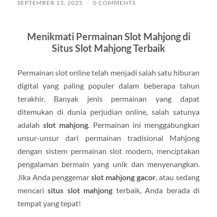
SEPTEMBER 13, 2025
/
0 COMMENTS
Menikmati Permainan Slot Mahjong di
Situs Slot Mahjong Terbaik
Permainan slot online telah menjadi salah satu hiburan
digital yang paling populer dalam beberapa tahun
terakhir. Banyak jenis permainan yang dapat
ditemukan di dunia perjudian online, salah satunya
adalah
slot mahjong
. Permainan ini menggabungkan
unsur-unsur dari permainan tradisional Mahjong
dengan sistem permainan slot modern, menciptakan
pengalaman bermain yang unik dan menyenangkan.
Jika Anda penggemar
slot mahjong gacor
, atau sedang
mencari
situs slot mahjong
terbaik, Anda berada di
tempat yang tepat!