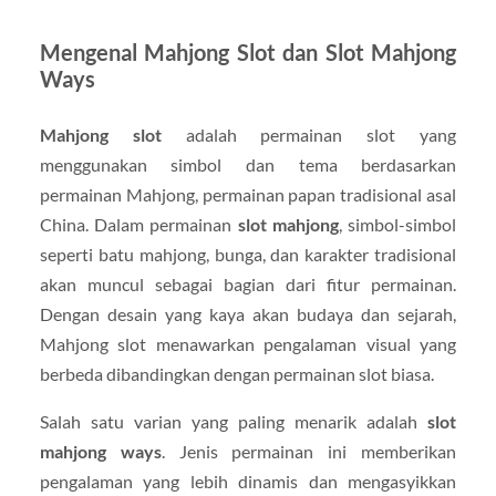
Mengenal Mahjong Slot dan Slot Mahjong
Ways
Mahjong slot
adalah permainan slot yang
menggunakan simbol dan tema berdasarkan
permainan Mahjong, permainan papan tradisional asal
China. Dalam permainan
slot mahjong
, simbol-simbol
seperti batu mahjong, bunga, dan karakter tradisional
akan muncul sebagai bagian dari fitur permainan.
Dengan desain yang kaya akan budaya dan sejarah,
Mahjong slot menawarkan pengalaman visual yang
berbeda dibandingkan dengan permainan slot biasa.
Salah satu varian yang paling menarik adalah
slot
mahjong ways
. Jenis permainan ini memberikan
pengalaman yang lebih dinamis dan mengasyikkan