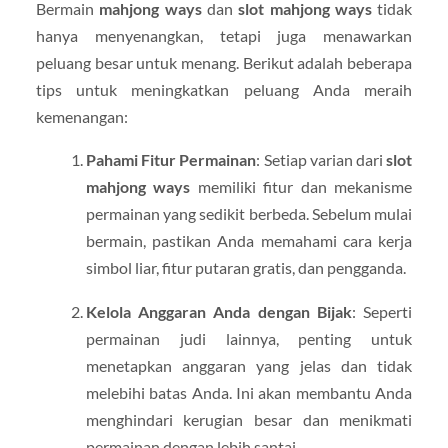
Bermain
mahjong ways
dan
slot mahjong ways
tidak
hanya menyenangkan, tetapi juga menawarkan
peluang besar untuk menang. Berikut adalah beberapa
tips untuk meningkatkan peluang Anda meraih
kemenangan:
Pahami Fitur Permainan
: Setiap varian dari
slot
mahjong ways
memiliki fitur dan mekanisme
permainan yang sedikit berbeda. Sebelum mulai
bermain, pastikan Anda memahami cara kerja
simbol liar, fitur putaran gratis, dan pengganda.
Kelola Anggaran Anda dengan Bijak
: Seperti
permainan judi lainnya, penting untuk
menetapkan anggaran yang jelas dan tidak
melebihi batas Anda. Ini akan membantu Anda
menghindari kerugian besar dan menikmati
permainan dengan lebih santai.