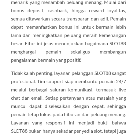
menarik yang menambah peluang menang. Mulai dari
bonus deposit, cashback, hingga reward loyalitas,
semua ditawarkan secara transparan dan adil. Pemain
dapat memanfaatkan bonus ini untuk bermain lebih
lama dan meningkatkan peluang meraih kemenangan
besar. Fitur ini jelas menunjukkan bagaimana SLOT88
menghargai pemain sekaligus membangun
pengalaman bermain yang positif.
Tidak kalah penting, layanan pelanggan SLOT88 sangat
profesional. Tim support siap membantu pemain 24/7
melalui berbagai saluran komunikasi, termasuk live
chat dan email. Setiap pertanyaan atau masalah yang
muncul dapat diselesaikan dengan cepat, sehingga
pemain tetap fokus pada hiburan dan peluang menang.
Layanan yang responsif ini menjadi bukti bahwa
SLOT88 bukan hanya sekadar penyedia slot, tetapi juga