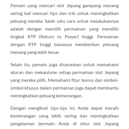
Pemain yang mencari slot Jepang gampang menang
sering kali mencari tips dan trik untuk meningkatkan
peluang mereka. Salah satu cara untuk melakukannya
adalah dengan memilih permainan yang memiliki
tingkat RTP (Return to Player) tinggi. Permainan
dengan RTP tinggi biasanya memberikan peluang
menang yang lebih besar.
Selain itu, pemain juga disarankan untuk memahami
aturan dan mekanisme setiap permainan slot Jepang
yang mereka pilih. Memahami fitur bonus dan simbol-
simbol khusus dalam permainan juga dapat membantu
meningkatkan peluang kemenangan.
Dengan mengikuti tips-tips ini, Anda dapat meraih
kemenangan yang lebih sering dan meningkatkan
pengalaman bermain Anda di situs slot Jepang