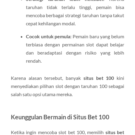
taruhan tidak terlalu tinggi, pemain bisa
mencoba berbagai strategi taruhan tanpa takut
cepat kehilangan modal.
Cocok untuk pemula:
Pemain baru yang belum
terbiasa dengan permainan slot dapat belajar
dan beradaptasi dengan risiko yang lebih
rendah.
Karena alasan tersebut, banyak
situs bet 100
kini
menyediakan pilihan slot dengan taruhan 100 sebagai
salah satu opsi utama mereka.
Keunggulan Bermain di Situs Bet 100
Ketika ingin mencoba slot bet 100, memilih
situs bet