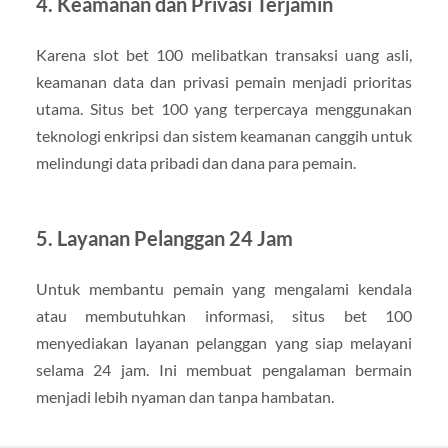
4. Keamanan dan Privasi Terjamin
Karena slot bet 100 melibatkan transaksi uang asli,
keamanan data dan privasi pemain menjadi prioritas
utama. Situs bet 100 yang terpercaya menggunakan
teknologi enkripsi dan sistem keamanan canggih untuk
melindungi data pribadi dan dana para pemain.
5. Layanan Pelanggan 24 Jam
Untuk membantu pemain yang mengalami kendala
atau membutuhkan informasi, situs bet 100
menyediakan layanan pelanggan yang siap melayani
selama 24 jam. Ini membuat pengalaman bermain
menjadi lebih nyaman dan tanpa hambatan.