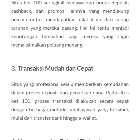
Situs bet 100 seringkali menawarkan bonus deposit,
cashback, dan promosi lainnya yang mendukung
pemain untuk mendapatkan nilai lebih dari setiap
taruhan yang mereka pasang. Hal ini tentu menjadi
keuntungan tambahan bagi mereka yang ingin
memaksimalkan peluang menang.
3. Transaksi Mudah dan Cepat
Situs yang profesional selalu memberikan kemudahan
dalam proses deposit dan penarikan dana. Pada situs
bet 100, proses transaksi dilakukan secara cepat
dengan berbagai metode pembayaran yang fleksibel,
mulai dari transfer bank hingga e-wallet.