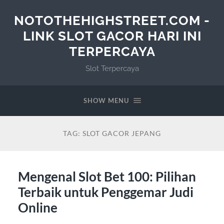
NOTOTHEHIGHSTREET.COM -
LINK SLOT GACOR HARI INI
TERPERCAYA
Slot Terpercaya
SHOW MENU
TAG:
SLOT GACOR JEPANG
Mengenal Slot Bet 100: Pilihan
Terbaik untuk Penggemar Judi
Online