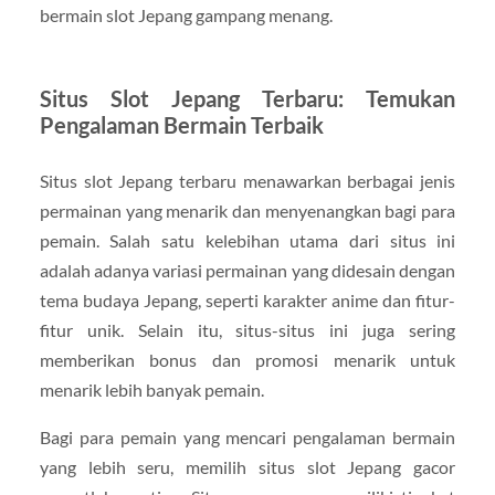
bermain slot Jepang gampang menang.
Situs Slot Jepang Terbaru: Temukan
Pengalaman Bermain Terbaik
Situs slot Jepang terbaru menawarkan berbagai jenis
permainan yang menarik dan menyenangkan bagi para
pemain. Salah satu kelebihan utama dari situs ini
adalah adanya variasi permainan yang didesain dengan
tema budaya Jepang, seperti karakter anime dan fitur-
fitur unik. Selain itu, situs-situs ini juga sering
memberikan bonus dan promosi menarik untuk
menarik lebih banyak pemain.
Bagi para pemain yang mencari pengalaman bermain
yang lebih seru, memilih situs slot Jepang gacor