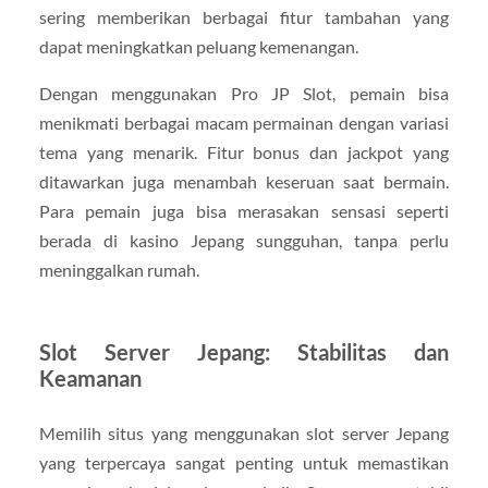
sering memberikan berbagai fitur tambahan yang
dapat meningkatkan peluang kemenangan.
Dengan menggunakan Pro JP Slot, pemain bisa
menikmati berbagai macam permainan dengan variasi
tema yang menarik. Fitur bonus dan jackpot yang
ditawarkan juga menambah keseruan saat bermain.
Para pemain juga bisa merasakan sensasi seperti
berada di kasino Jepang sungguhan, tanpa perlu
meninggalkan rumah.
Slot Server Jepang: Stabilitas dan
Keamanan
Memilih situs yang menggunakan slot server Jepang
yang terpercaya sangat penting untuk memastikan