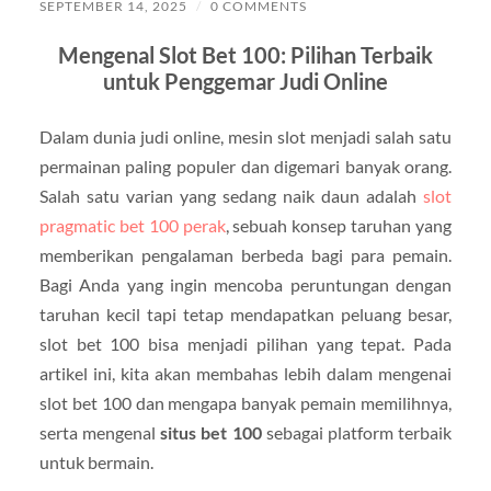
SEPTEMBER 14, 2025
/
0 COMMENTS
Mengenal Slot Bet 100: Pilihan Terbaik
untuk Penggemar Judi Online
Dalam dunia judi online, mesin slot menjadi salah satu
permainan paling populer dan digemari banyak orang.
Salah satu varian yang sedang naik daun adalah
slot
pragmatic bet 100 perak
, sebuah konsep taruhan yang
memberikan pengalaman berbeda bagi para pemain.
Bagi Anda yang ingin mencoba peruntungan dengan
taruhan kecil tapi tetap mendapatkan peluang besar,
slot bet 100 bisa menjadi pilihan yang tepat. Pada
artikel ini, kita akan membahas lebih dalam mengenai
slot bet 100 dan mengapa banyak pemain memilihnya,
serta mengenal
situs bet 100
sebagai platform terbaik
untuk bermain.