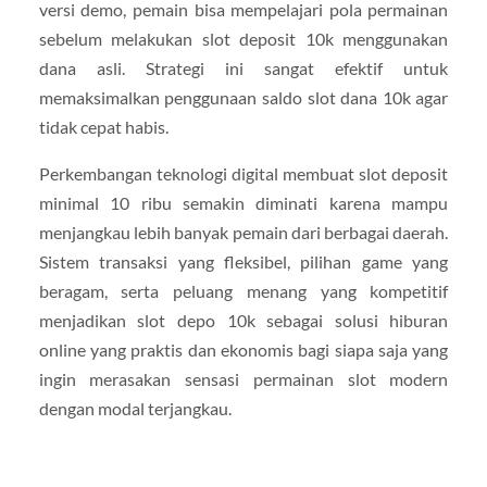
versi demo, pemain bisa mempelajari pola permainan
sebelum melakukan slot deposit 10k menggunakan
dana asli. Strategi ini sangat efektif untuk
memaksimalkan penggunaan saldo slot dana 10k agar
tidak cepat habis.
Perkembangan teknologi digital membuat slot deposit
minimal 10 ribu semakin diminati karena mampu
menjangkau lebih banyak pemain dari berbagai daerah.
Sistem transaksi yang fleksibel, pilihan game yang
beragam, serta peluang menang yang kompetitif
menjadikan slot depo 10k sebagai solusi hiburan
online yang praktis dan ekonomis bagi siapa saja yang
ingin merasakan sensasi permainan slot modern
dengan modal terjangkau.