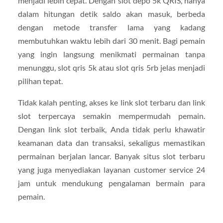
menjadi lebih cepat. Dengan slot depo 5k QRIS, hanya
dalam hitungan detik saldo akan masuk, berbeda
dengan metode transfer lama yang kadang
membutuhkan waktu lebih dari 30 menit. Bagi pemain
yang ingin langsung menikmati permainan tanpa
menunggu, slot qris 5k atau slot qris 5rb jelas menjadi
pilihan tepat.
Tidak kalah penting, akses ke link slot terbaru dan link
slot terpercaya semakin mempermudah pemain.
Dengan link slot terbaik, Anda tidak perlu khawatir
keamanan data dan transaksi, sekaligus memastikan
permainan berjalan lancar. Banyak situs slot terbaru
yang juga menyediakan layanan customer service 24
jam untuk mendukung pengalaman bermain para
pemain.