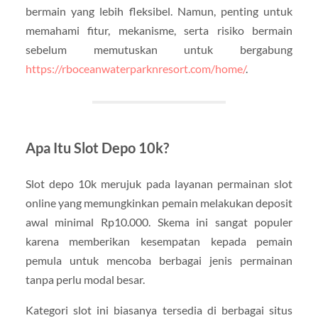
bermain yang lebih fleksibel. Namun, penting untuk
memahami fitur, mekanisme, serta risiko bermain
sebelum memutuskan untuk bergabung
https://rboceanwaterparknresort.com/home/
.
Apa Itu Slot Depo 10k?
Slot depo 10k merujuk pada layanan permainan slot
online yang memungkinkan pemain melakukan deposit
awal minimal Rp10.000. Skema ini sangat populer
karena memberikan kesempatan kepada pemain
pemula untuk mencoba berbagai jenis permainan
tanpa perlu modal besar.
Kategori slot ini biasanya tersedia di berbagai situs