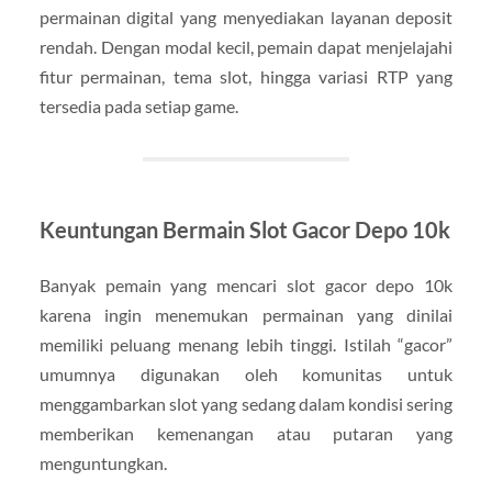
permainan digital yang menyediakan layanan deposit
rendah. Dengan modal kecil, pemain dapat menjelajahi
fitur permainan, tema slot, hingga variasi RTP yang
tersedia pada setiap game.
Keuntungan Bermain Slot Gacor Depo 10k
Banyak pemain yang mencari slot gacor depo 10k
karena ingin menemukan permainan yang dinilai
memiliki peluang menang lebih tinggi. Istilah “gacor”
umumnya digunakan oleh komunitas untuk
menggambarkan slot yang sedang dalam kondisi sering
memberikan kemenangan atau putaran yang
menguntungkan.