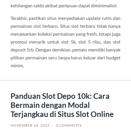
kehilangan saldo akibat penipuan dapat diminimalisir.
Terakhir, pastikan situs menyediakan update rutin dan
permainan slot terbaru. Situs slot terbaru tidak hanya
menawarkan koleksi permainan yang fresh, tetapi juga
promosi menarik untuk slot 5k, slot 5 ribu, dan slot
deposit 5rb. Dengan demikian, pemain memiliki banyak
pilihan permainan seru tanpa harus keluar dari budget
minim.
Panduan Slot Depo 10k: Cara
Bermain dengan Modal
Terjangkau di Situs Slot Online
NOVEMBER 18, 2025
/
0 COMMENTS