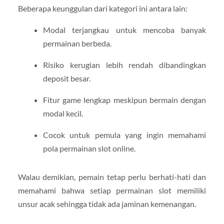
Beberapa keunggulan dari kategori ini antara lain:
Modal terjangkau untuk mencoba banyak
permainan berbeda.
Risiko kerugian lebih rendah dibandingkan
deposit besar.
Fitur game lengkap meskipun bermain dengan
modal kecil.
Cocok untuk pemula yang ingin memahami
pola permainan slot online.
Walau demikian, pemain tetap perlu berhati-hati dan
memahami bahwa setiap permainan slot memiliki
unsur acak sehingga tidak ada jaminan kemenangan.