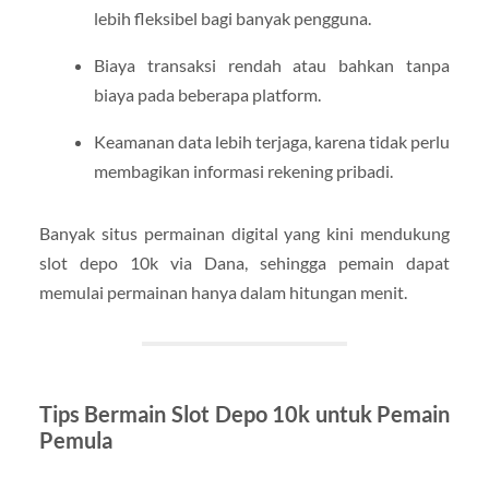
lebih fleksibel bagi banyak pengguna.
Biaya transaksi rendah atau bahkan tanpa
biaya pada beberapa platform.
Keamanan data lebih terjaga, karena tidak perlu
membagikan informasi rekening pribadi.
Banyak situs permainan digital yang kini mendukung
slot depo 10k via Dana, sehingga pemain dapat
memulai permainan hanya dalam hitungan menit.
Tips Bermain Slot Depo 10k untuk Pemain
Pemula