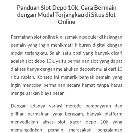
Panduan Slot Depo 10k: Cara Bermain
dengan Modal Terjangkau di Situs Slot
Online
Permainan slot online kini semakin populer di kalangan
pemain yang ingin menikmati hiburan digital dengan
modal terjangkau. Salah satu opsi yang banyak dicari
adalah slot depo 10k, yaitu permainan slot yang dapat
diakses hanya dengan melakukan deposit mulai dari 10
ribu rupiah. Konsep ini menarik banyak pemain yang
ingin mencoba permainan secara hemat tanpa harus
mengeluarkan biaya besar.
Dengan adanya variasi metode pembayaran dan
pilihan permainan yang beragam, banyak platform
menyediakan akses slot gacor depo 10k yang
memungkinkan pemain merasakan pengalaman