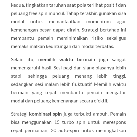
kedua, tingkatkan taruhan saat pola terlihat positif dan
peluang free spin muncul. Tahap terakhir, gunakan sisa
modal untuk memanfaatkan momentum agar
kemenangan besar dapat diraih. Strategi bertahap ini
membantu pemain meminimalkan risiko sekaligus
memaksimalkan keuntungan dari modal terbatas.
Selain itu,
memilih waktu bermain
juga sangat
memengaruhi hasil. Sesi pagi dan siang biasanya lebih
stabil sehingga peluang menang lebih tinggi,
sedangkan sesi malam lebih fluktuatif. Memilih waktu
bermain yang tepat membantu pemain mengatur
modal dan peluang kemenangan secara efektif.
Strategi
kombinasi spin
juga terbukti ampuh. Pemain
bisa menggunakan 15 turbo spin untuk merespons
cepat permainan, 20 auto-spin untuk meningkatkan