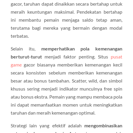
gacor, taruhan dapat dinaikkan secara bertahap untuk
meraih keuntungan maksimal. Pendekatan bertahap
ini membantu pemain menjaga saldo tetap aman,
terutama bagi mereka yang bermain dengan modal
terbatas.
Selain itu,
memperhatikan pola kemenangan
berturut-turut
menjadi faktor penting. Situs
pusat
game
gacor biasanya memberikan kemenangan kecil
secara konsisten sebelum memberikan kemenangan
besar atau bonus tambahan. Scatter, wild, dan simbol
khusus sering menjadi indikator munculnya free spin
atau bonus ekstra. Pemain yang mampu membaca pola
ini dapat memanfaatkan momen untuk meningkatkan
taruhan dan meraih kemenangan optimal.
Strategi lain yang efektif adalah
mengombinasikan