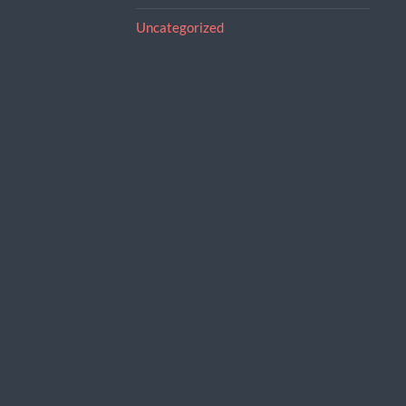
Uncategorized