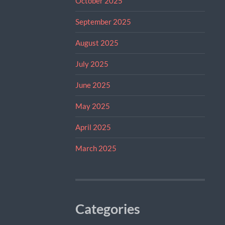
October 2025
September 2025
August 2025
July 2025
June 2025
May 2025
April 2025
March 2025
Categories