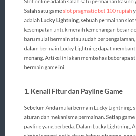
Slot online adalah salah satu permainan kasino 
Salah satu game
slot pragmatic bet 100 rupiah
y
adalah
Lucky Lightning
, sebuah permainan slo
kesempatan untuk meraih kemenangan besar de
baru mulai bermain atau sudah berpengalaman,
dalam bermain Lucky Lightning dapat membant
menang. Artikel ini akan membahas beberapa st
bermain game ini.
1.
Kenali Fitur dan Payline Game
Sebelum Anda mulai bermain Lucky Lightning,
aturan dan mekanisme permainan. Setiap game sl
payline yang berbeda. Dalam Lucky Lightning,
simbol seperti petir, dewa keberuntungan, dan