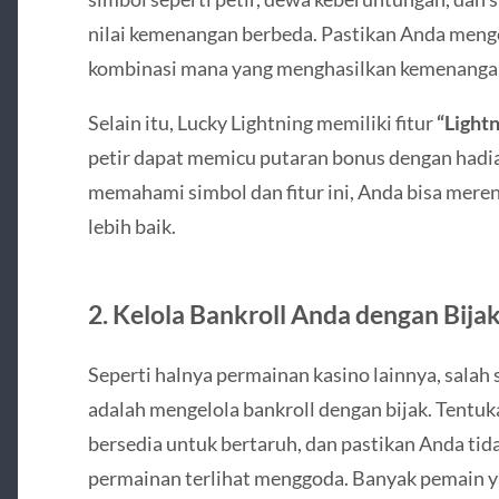
nilai kemenangan berbeda. Pastikan Anda menget
kombinasi mana yang menghasilkan kemenangan
Selain itu, Lucky Lightning memiliki fitur
“Lightn
petir dapat memicu putaran bonus dengan hadia
memahami simbol dan fitur ini, Anda bisa mere
lebih baik.
2.
Kelola Bankroll Anda dengan Bija
Seperti halnya permainan kasino lainnya, salah 
adalah mengelola bankroll dengan bijak. Tentu
bersedia untuk bertaruh, dan pastikan Anda tid
permainan terlihat menggoda. Banyak pemain y