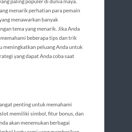
yang paling populer di dunia maya.
ang menarik perhatian para pemain
t yang menawarkan banyak
ngan tema yang menarik. Jika Anda
 memahami beberapa tips dan trik
u meningkatkan peluang Anda untuk
rategi yang dapat Anda coba saat
 sangat penting untuk memahami
ot memiliki simbol, fitur bonus, dan
 Anda akan menemukan berbagai
 simbol kartu remi yang memberikan