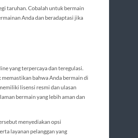
ategi taruhan. Cobalah untuk bermain
ermainan Anda dan beradaptasi jika
line yang terpercaya dan teregulasi.
uk memastikan bahwa Anda bermain di
emiliki lisensi resmi dan ulasan
alaman bermain yang lebih aman dan
tersebut menyediakan opsi
erta layanan pelanggan yang