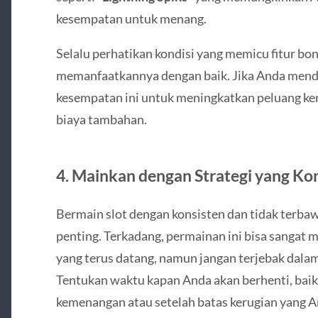
kesempatan untuk menang.
Selalu perhatikan kondisi yang memicu fitur bon
memanfaatkannya dengan baik. Jika Anda menda
kesempatan ini untuk meningkatkan peluang k
biaya tambahan.
4.
Mainkan dengan Strategi yang Ko
Bermain slot dengan konsisten dan tidak terbaw
penting. Terkadang, permainan ini bisa sangat
yang terus datang, namun jangan terjebak dalam
Tentukan waktu kapan Anda akan berhenti, baik
kemenangan atau setelah batas kerugian yang A