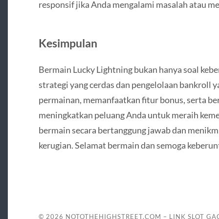
responsif jika Anda mengalami masalah atau me
Kesimpulan
Bermain Lucky Lightning bukan hanya soal kebe
strategi yang cerdas dan pengelolaan bankroll
permainan, memanfaatkan fitur bonus, serta ber
meningkatkan peluang Anda untuk meraih kemen
bermain secara bertanggung jawab dan menikma
kerugian. Selamat bermain dan semoga keberun
© 2026
NOTOTHEHIGHSTREET.COM – LINK SLOT GA