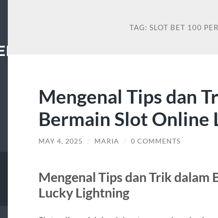
TAG:
SLOT BET 100 P
EET.COM
Mengenal Tips dan T
Bermain Slot Online 
MAY 4, 2025
/
MARIA
/
0 COMMENTS
Mengenal Tips dan Trik dalam 
Lucky Lightning