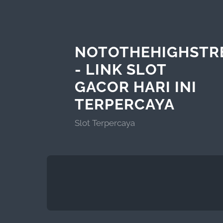
NOTOTHEHIGHSTR
- LINK SLOT
GACOR HARI INI
TERPERCAYA
Slot Terpercaya