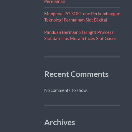
Permainan
Mengenal PG SOFT dan Perkembangan
Teknologi Permainan Slot Digital
Panduan Bermain Starlight Princess
Slot dan Tips Meraih Inces Slot Gacor
Recent Comments
No comments to show.
Archives