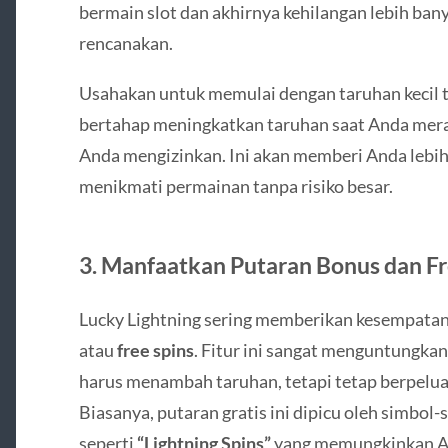
bermain slot dan akhirnya kehilangan lebih ba
rencanakan.
Usahakan untuk memulai dengan taruhan kecil t
bertahap meningkatkan taruhan saat Anda merasa
Anda mengizinkan. Ini akan memberi Anda lebi
menikmati permainan tanpa risiko besar.
3.
Manfaatkan Putaran Bonus dan Fr
Lucky Lightning sering memberikan kesempatan
atau
free spins
. Fitur ini sangat menguntungka
harus menambah taruhan, tetapi tetap berpel
Biasanya, putaran gratis ini dipicu oleh simbol-
seperti
“Lightning Spins”
yang memungkinkan A