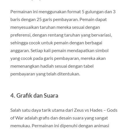
Permainan ini menggunakan format 5 gulungan dan 3
baris dengan 25 garis pembayaran. Pemain dapat
menyesuaikan taruhan mereka sesuai dengan
preferensi, dengan rentang taruhan yang bervariasi,
sehingga cocok untuk pemain dengan berbagai
anggaran. Setiap kali pemain mendapatkan simbol
yang cocok pada garis pembayaran, mereka akan
memenangkan hadiah sesuai dengan tabel
pembayaran yang telah ditentukan.
4.
Grafik dan Suara
Salah satu daya tarik utama dari Zeus vs Hades – Gods
of War adalah grafis dan desain suara yang sangat
memukau. Permainan ini dipenuhi dengan animasi