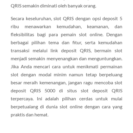
QRIS semakin diminati oleh banyak orang.
Secara keseluruhan, slot QRIS dengan opsi deposit 5
ribu menawarkan kemudahan, keamanan, dan
fleksibilitas bagi para pemain slot online. Dengan
berbagai pilihan tema dan fitur, serta kemudahan
transaksi melalui link deposit QRIS, bermain slot
menjadi semakin menyenangkan dan menguntungkan.
Jika Anda mencari cara untuk menikmati permainan
slot dengan modal minim namun tetap berpeluang
besar meraih kemenangan, jangan ragu mencoba slot
deposit QRIS 5000 di situs slot deposit QRIS
terpercaya. Ini adalah pilihan cerdas untuk mulai
berpetualang di dunia slot online dengan cara yang
praktis dan hemat.