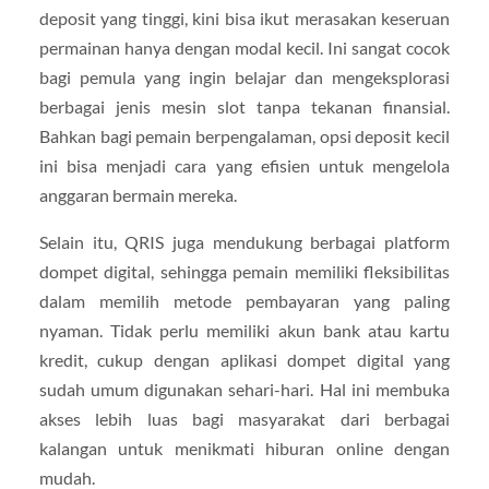
deposit yang tinggi, kini bisa ikut merasakan keseruan
permainan hanya dengan modal kecil. Ini sangat cocok
bagi pemula yang ingin belajar dan mengeksplorasi
berbagai jenis mesin slot tanpa tekanan finansial.
Bahkan bagi pemain berpengalaman, opsi deposit kecil
ini bisa menjadi cara yang efisien untuk mengelola
anggaran bermain mereka.
Selain itu, QRIS juga mendukung berbagai platform
dompet digital, sehingga pemain memiliki fleksibilitas
dalam memilih metode pembayaran yang paling
nyaman. Tidak perlu memiliki akun bank atau kartu
kredit, cukup dengan aplikasi dompet digital yang
sudah umum digunakan sehari-hari. Hal ini membuka
akses lebih luas bagi masyarakat dari berbagai
kalangan untuk menikmati hiburan online dengan
mudah.