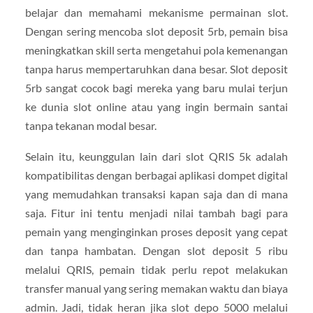
belajar dan memahami mekanisme permainan slot.
Dengan sering mencoba slot deposit 5rb, pemain bisa
meningkatkan skill serta mengetahui pola kemenangan
tanpa harus mempertaruhkan dana besar. Slot deposit
5rb sangat cocok bagi mereka yang baru mulai terjun
ke dunia slot online atau yang ingin bermain santai
tanpa tekanan modal besar.
Selain itu, keunggulan lain dari slot QRIS 5k adalah
kompatibilitas dengan berbagai aplikasi dompet digital
yang memudahkan transaksi kapan saja dan di mana
saja. Fitur ini tentu menjadi nilai tambah bagi para
pemain yang menginginkan proses deposit yang cepat
dan tanpa hambatan. Dengan slot deposit 5 ribu
melalui QRIS, pemain tidak perlu repot melakukan
transfer manual yang sering memakan waktu dan biaya
admin. Jadi, tidak heran jika slot depo 5000 melalui