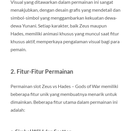
Visual yang ditawarkan dalam permainan ini sangat
menakjubkan, dengan desain grafis yang mendetail dan
simbol-simbol yang menggambarkan kekuatan dewa-
dewa Yunani. Setiap karakter, baik Zeus maupun
Hades, memiliki animasi khusus yang muncul saat fitur
khusus aktif, memperkaya pengalaman visual bagi para
pemain.
2.
Fitur-Fitur Permainan
Permainan slot Zeus vs Hades – Gods of War memiliki
beberapa fitur unik yang membuatnya menarik untuk
dimainkan. Beberapa fitur utama dalam permainan ini
adalah: