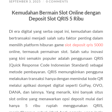
SEPTEMBER 3, 2025
/
0 COMMENTS
Kemudahan Bermain Slot Online dengan
Deposit Slot QRIS 5 Ribu
Di era digital yang serba cepat ini, kemudahan dalam
bertransaksi menjadi salah satu faktor penting dalam
memilih platform hiburan game
slot deposit qris 5000
online, termasuk permainan slot. Salah satu inovasi
yang kini semakin populer adalah penggunaan QRIS
(Quick Response Code Indonesian Standard) sebagai
metode pembayaran. QRIS memungkinkan pengguna
melakukan transaksi hanya dengan memindai kode QR
melalui aplikasi dompet digital seperti GoPay, OVO,
DANA, dan lainnya. Yang menarik, kini banyak situs
slot online yang menawarkan opsi deposit mulai dari
hanya 5 ribu rupiah menggunakan QRIS,