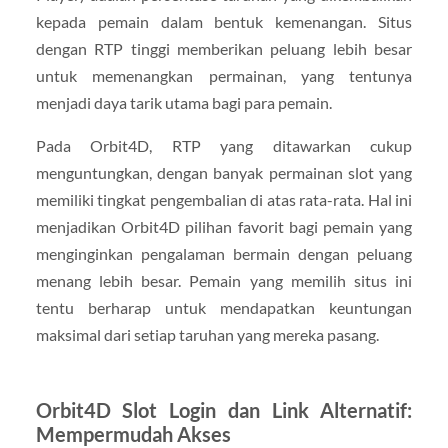
kepada pemain dalam bentuk kemenangan. Situs
dengan RTP tinggi memberikan peluang lebih besar
untuk memenangkan permainan, yang tentunya
menjadi daya tarik utama bagi para pemain.
Pada Orbit4D, RTP yang ditawarkan cukup
menguntungkan, dengan banyak permainan slot yang
memiliki tingkat pengembalian di atas rata-rata. Hal ini
menjadikan Orbit4D pilihan favorit bagi pemain yang
menginginkan pengalaman bermain dengan peluang
menang lebih besar. Pemain yang memilih situs ini
tentu berharap untuk mendapatkan keuntungan
maksimal dari setiap taruhan yang mereka pasang.
Orbit4D Slot Login dan Link Alternatif:
Mempermudah Akses