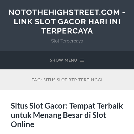
NOTOTHEHIGHSTREET.COM -
LINK SLOT GACOR HARI INI
TERPERCAYA
Slot Terpercaya
SHOW MENU
TAG:
SITUS SLOT RTP TERTINGGI
Situs Slot Gacor: Tempat Terbaik
untuk Menang Besar di Slot
Online