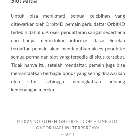
Slot Anda
Untuk bisa menikmati semua kelebihan yang
ditawarkan oleh Orbit4D, pemain perlu daftar Orbit4D
terlebih dahulu. Proses pendaftaran sangat sederhana
dan hanya memerlukan informasi dasar. Setelah
terdaftar, pemain akan mendapatkan akses penuh ke
semua permainan slot yang tersedia di situs tersebut.
Tidak hanya itu, setelah mendaftar, pemain juga bisa
memanfaatkan berbagai bonus yang sering ditawarkan
oleh situs, sehingga meningkatkan peluang
kemenangan mereka.
© 2026
NOTOTHEHIGHSTREET.COM – LINK SLOT
GACOR HARI INI TERPERCAYA
—
UP ↑