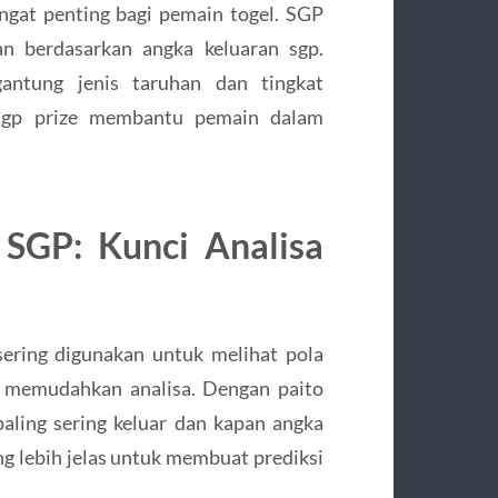
sangat penting bagi pemain togel. SGP
an berdasarkan angka keluaran sgp.
gantung jenis taruhan dan tingkat
 sgp prize membantu pemain dalam
 SGP: Kunci Analisa
sering digunakan untuk melihat pola
g memudahkan analisa. Dengan paito
aling sering keluar dan kapan angka
g lebih jelas untuk membuat prediksi