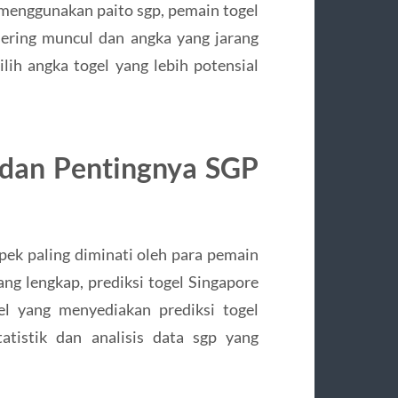
 menggunakan paito sgp, pemain togel
sering muncul dan angka yang jarang
lih angka togel yang lebih potensial
 dan Pentingnya SGP
spek paling diminati oleh para pemain
ng lengkap, prediksi togel Singapore
el yang menyediakan prediksi togel
tistik dan analisis data sgp yang