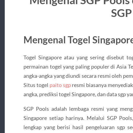
SGP
Mengenal Togel Singapor
Togel Singapore atau yang sering disebut to
permainan togel yang paling populer di Asia 
angka-angka yang diundi secara resmi oleh pem
Situs togel
paito sgp
resmi biasanya menyediaka
angka, prediksi togel Singapore, dan data sgp y
SGP Pools adalah lembaga resmi yang meng
Singapore setiap harinya. Melalui SGP Pool
lengkap yang berisi hasil pengeluaran sgp s