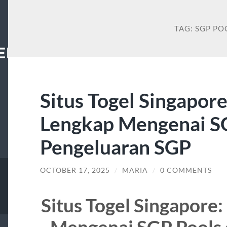
TAG:
SGP PO
EET.COM
Situs Togel Singapor
Lengkap Mengenai S
Pengeluaran SGP
OCTOBER 17, 2025
/
MARIA
/
0 COMMENTS
Situs Togel Singapore
Mengenai SGP Pools 