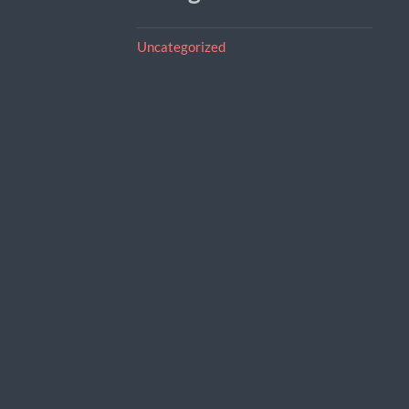
Uncategorized