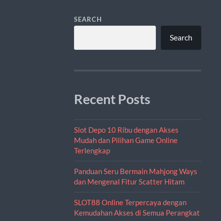
SEARCH
Search
Recent Posts
Slot Depo 10 Ribu dengan Akses
Mudah dan Pilihan Game Online
Terlengkap
Panduan Seru Bermain Mahjong Ways
dan Mengenal Fitur Scatter Hitam
SLOT88 Online Terpercaya dengan
Kemudahan Akses di Semua Perangkat