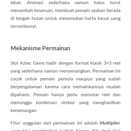
lebat. Animasi sederhana namun halus turut
menambah keseruan, membuat pemain seakan berada
di tengah hutan untuk menemukan harta karun yang
tersembunyi.
Mekanisme Permainan
Slot Aztec Gems hadir dengan format klasik 3×3 reel
yang sederhana namun menyenangkan. Permainan ini
cocok untuk pemain pemula maupun yang sudah
berpengalaman karena cara memainkannya mudah
dipahami. Pemain hanya perlu memutar reel dan
menunggu kombinasi simbol yang menghasilkan
kemenangan.
Fitur unggulan dari permainan ini adalah
Multiplier
yang bisa memberikan hadiah hingga 10x lipat dari