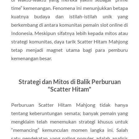
time” kemenangan. Fenomena ini menunjukkan betapa
kuatnya budaya dan istilah-istilah unik yang
berkembang di antara komunitas pemain slot online di
Indonesia. Meskipun sifatnya lebih kepada mitos atau
strategi komunitas, daya tarik Scatter Hitam Mahjong
tetap menjadi magnet utama bagi para pemburu
kemenangan besar.
Strategi dan Mitos di Balik Perburuan
“Scatter Hitam”
Perburuan Scatter Hitam Mahjong tidak hanya
tentang keberuntungan semata; banyak pemain yang
mengklaim telah menemukan strategi khusus untuk
“memancing” kemunculan momen langka ini. Salah
satu pendekatan yang paling populer adalah analisis