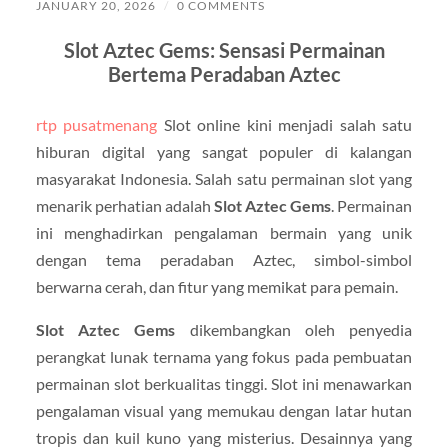
JANUARY 20, 2026
/
0 COMMENTS
Slot Aztec Gems: Sensasi Permainan
Bertema Peradaban Aztec
rtp pusatmenang
Slot online kini menjadi salah satu
hiburan digital yang sangat populer di kalangan
masyarakat Indonesia. Salah satu permainan slot yang
menarik perhatian adalah
Slot Aztec Gems
. Permainan
ini menghadirkan pengalaman bermain yang unik
dengan tema peradaban Aztec, simbol-simbol
berwarna cerah, dan fitur yang memikat para pemain.
Slot Aztec Gems
dikembangkan oleh penyedia
perangkat lunak ternama yang fokus pada pembuatan
permainan slot berkualitas tinggi. Slot ini menawarkan
pengalaman visual yang memukau dengan latar hutan
tropis dan kuil kuno yang misterius. Desainnya yang