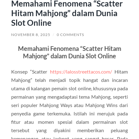
Memahami Fenomena “Scatter
Hitam Mahjong” dalam Dunia
Slot Online
NOVEMBER 8, 2025
/
0 COMMENTS
Memahami Fenomena “Scatter Hitam
Mahjong” dalam Dunia Slot Online
Konsep “Scatter
https://lalosstreettacos.com/
Hitam
Mahjong” telah menjadi topik hangat dan incaran
utama di kalangan pemain slot online, khususnya pada
permainan yang mengadaptasi tema Mahjong, seperti
seri populer Mahjong Ways atau Mahjong Wins dari
penyedia game terkemuka. Istilah ini merujuk pada
fitur atau momen spesial dalam permainan slot
tersebut yang diyakini memberikan peluang
kemenangan atau jackpot yang sangat besar. Pada