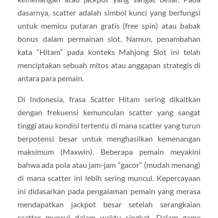
dasarnya, scatter adalah simbol kunci yang berfungsi
untuk memicu putaran gratis (free spin) atau babak
bonus dalam permainan slot. Namun, penambahan
kata “Hitam” pada konteks Mahjong Slot ini telah
menciptakan sebuah mitos atau anggapan strategis di
antara para pemain.
Di Indonesia, frasa Scatter Hitam sering dikaitkan
dengan frekuensi kemunculan scatter yang sangat
tinggi atau kondisi tertentu di mana scatter yang turun
berpotensi besar untuk menghasilkan kemenangan
maksimum (Maxwin). Beberapa pemain meyakini
bahwa ada pola atau jam-jam “gacor” (mudah menang)
di mana scatter ini lebih sering muncul. Kepercayaan
ini didasarkan pada pengalaman pemain yang merasa
mendapatkan jackpot besar setelah serangkaian
scatter muncul dalam waktu singkat. Dalam game