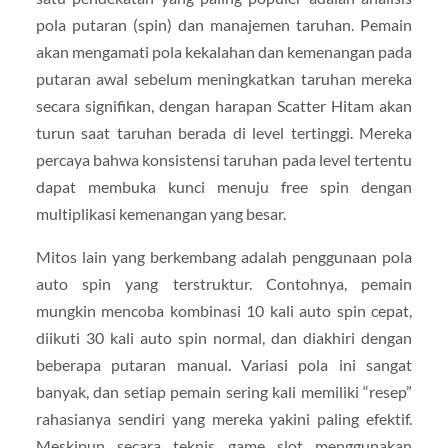
pola putaran (spin) dan manajemen taruhan. Pemain
akan mengamati pola kekalahan dan kemenangan pada
putaran awal sebelum meningkatkan taruhan mereka
secara signifikan, dengan harapan Scatter Hitam akan
turun saat taruhan berada di level tertinggi. Mereka
percaya bahwa konsistensi taruhan pada level tertentu
dapat membuka kunci menuju free spin dengan
multiplikasi kemenangan yang besar.
Mitos lain yang berkembang adalah penggunaan pola
auto spin yang terstruktur. Contohnya, pemain
mungkin mencoba kombinasi 10 kali auto spin cepat,
diikuti 30 kali auto spin normal, dan diakhiri dengan
beberapa putaran manual. Variasi pola ini sangat
banyak, dan setiap pemain sering kali memiliki “resep”
rahasianya sendiri yang mereka yakini paling efektif.
Meskipun secara teknis game slot menggunakan