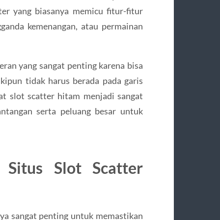
er yang biasanya memicu fitur-fitur
engganda kemenangan, atau permainan
eran yang sangat penting karena bisa
ipun tidak harus berada pada garis
t slot scatter hitam menjadi sangat
ntangan serta peluang besar untuk
Situs Slot Scatter
ya sangat penting untuk memastikan