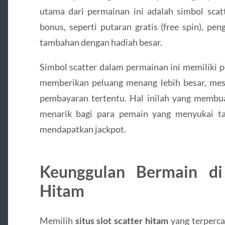
utama dari permainan ini adalah simbol scatt
bonus, seperti putaran gratis (free spin), p
tambahan dengan hadiah besar.
Simbol scatter dalam permainan ini memiliki p
memberikan peluang menang lebih besar, mesk
pembayaran tertentu. Hal inilah yang membua
menarik bagi para pemain yang menyukai ta
mendapatkan jackpot.
Keunggulan Bermain di 
Hitam
Memilih
situs slot scatter hitam
yang terperca