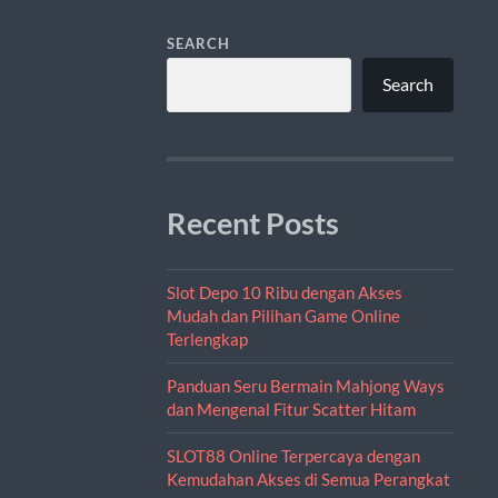
SEARCH
Search
Recent Posts
Slot Depo 10 Ribu dengan Akses
Mudah dan Pilihan Game Online
Terlengkap
Panduan Seru Bermain Mahjong Ways
dan Mengenal Fitur Scatter Hitam
SLOT88 Online Terpercaya dengan
Kemudahan Akses di Semua Perangkat