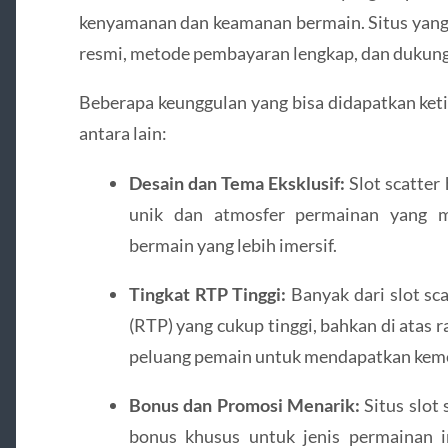
kenyamanan dan keamanan bermain. Situs yang p
resmi, metode pembayaran lengkap, dan dukung
Beberapa keunggulan yang bisa didapatkan ketik
antara lain:
Desain dan Tema Eksklusif:
Slot scatter
unik dan atmosfer permainan yang 
bermain yang lebih imersif.
Tingkat RTP Tinggi:
Banyak dari slot sca
(RTP) yang cukup tinggi, bahkan di atas ra
peluang pemain untuk mendapatkan kemen
Bonus dan Promosi Menarik:
Situs slot
bonus khusus untuk jenis permainan in