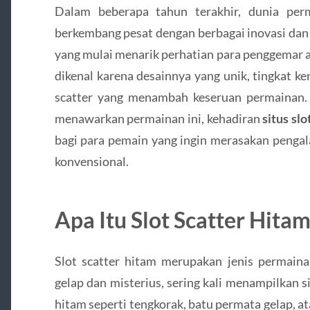
Dalam beberapa tahun terakhir, dunia pe
berkembang pesat dengan berbagai inovasi dan f
yang mulai menarik perhatian para penggemar 
dikenal karena desainnya yang unik, tingkat ke
scatter yang menambah keseruan permainan.
menawarkan permainan ini, kehadiran
situs slo
bagi para pemain yang ingin merasakan pengal
konvensional.
Apa Itu Slot Scatter Hitam
Slot scatter hitam merupakan jenis permain
gelap dan misterius, sering kali menampilkan
hitam seperti tengkorak, batu permata gelap, at