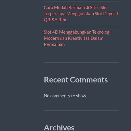
Cara Mudah Bermain di Situs Slot
Terpercaya Menggunakan Slot Deposit
QRIS 5 Ribu
Slot 4D Menggabungkan Teknologi
Modern dan Kreativitas Dalam
Permainan
Recent Comments
No comments to show.
Archives