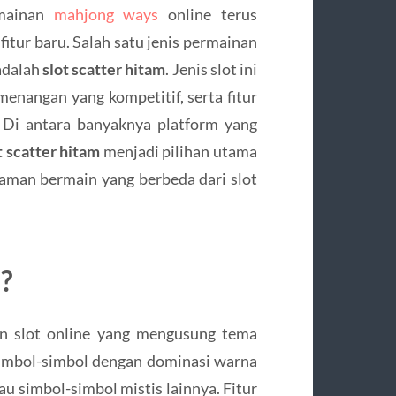
rmainan
mahjong ways
online terus
itur baru. Salah satu jenis permainan
adalah
slot scatter hitam
. Jenis slot ini
menangan yang kompetitif, serta fitur
 Di antara banyaknya platform yang
t scatter hitam
menjadi pilihan utama
aman bermain yang berbeda dari slot
?
an slot online yang mengusung tema
 simbol-simbol dengan dominasi warna
au simbol-simbol mistis lainnya. Fitur