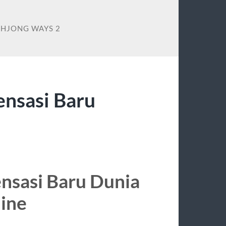
AHJONG WAYS 2
ensasi Baru
ensasi Baru Dunia
line