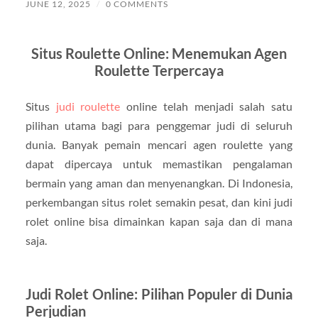
JUNE 12, 2025
/
0 COMMENTS
Situs Roulette Online: Menemukan Agen
Roulette Terpercaya
Situs
judi roulette
online telah menjadi salah satu
pilihan utama bagi para penggemar judi di seluruh
dunia. Banyak pemain mencari agen roulette yang
dapat dipercaya untuk memastikan pengalaman
bermain yang aman dan menyenangkan. Di Indonesia,
perkembangan situs rolet semakin pesat, dan kini judi
rolet online bisa dimainkan kapan saja dan di mana
saja.
Judi Rolet Online: Pilihan Populer di Dunia
Perjudian