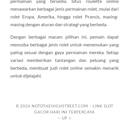
permainan yang tersedia. Situs roulette online
menawarkan berbagai jenis permainan rolet, mulai dari
rolet Eropa, Amerika, hingga rolet Prancis, masing-
masing dengan aturan dan strategi yang berbeda.
Dengan berbagai macam pilihan ini, pemain dapat
mencoba berbagai jenis rolet untuk menemukan yang
paling sesuai dengan gaya permainan mereka. Setiap
variasi memberikan tantangan dan peluang yang
berbeda, membuat judi rolet online semakin menarik
untuk dijelajahi.
© 2026
NOTOTHEHIGHSTREET.COM – LINK SLOT
GACOR HARI INI TERPERCAYA
—
UP ↑