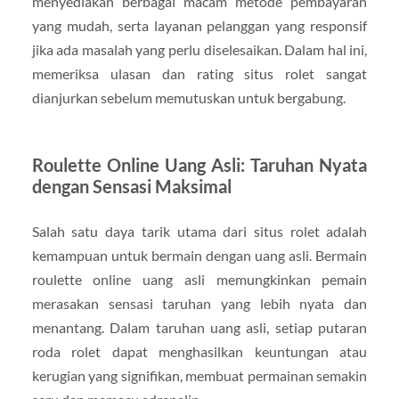
menyediakan berbagai macam metode pembayaran
yang mudah, serta layanan pelanggan yang responsif
jika ada masalah yang perlu diselesaikan. Dalam hal ini,
memeriksa ulasan dan rating situs rolet sangat
dianjurkan sebelum memutuskan untuk bergabung.
Roulette Online Uang Asli: Taruhan Nyata
dengan Sensasi Maksimal
Salah satu daya tarik utama dari situs rolet adalah
kemampuan untuk bermain dengan uang asli. Bermain
roulette online uang asli memungkinkan pemain
merasakan sensasi taruhan yang lebih nyata dan
menantang. Dalam taruhan uang asli, setiap putaran
roda rolet dapat menghasilkan keuntungan atau
kerugian yang signifikan, membuat permainan semakin