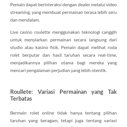
Pemain dapat berinteraksi dengan dealer melalui video
streaming, yang membuat permainan terasa lebih seru
dan mendalam.
Live casino roulette menggunakan teknologi canggih
untuk menyiarkan permainan secara langsung dari
studio atau kasino fisik. Pemain dapat melihat roda
rolet berputar dan hasil taruhan secara real-time,
menjadikannya pilihan utama bagi mereka yang
mencari pengalaman perjudian yang lebih otentik.
Roullete: Variasi Permainan yang Tak
Terbatas
Bermain rolet online tidak hanya tentang pilihan
taruhan yang beragam, tetapi juga tentang variasi