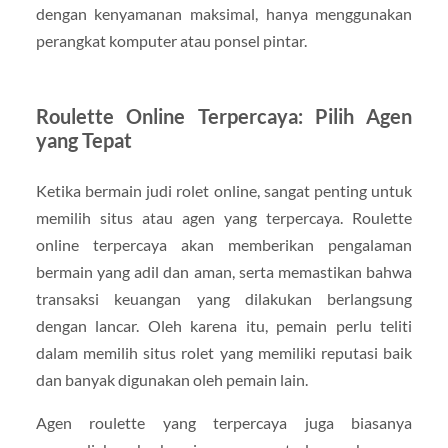
dengan kenyamanan maksimal, hanya menggunakan
perangkat komputer atau ponsel pintar.
Roulette Online Terpercaya: Pilih Agen
yang Tepat
Ketika bermain judi rolet online, sangat penting untuk
memilih situs atau agen yang terpercaya. Roulette
online terpercaya akan memberikan pengalaman
bermain yang adil dan aman, serta memastikan bahwa
transaksi keuangan yang dilakukan berlangsung
dengan lancar. Oleh karena itu, pemain perlu teliti
dalam memilih situs rolet yang memiliki reputasi baik
dan banyak digunakan oleh pemain lain.
Agen roulette yang terpercaya juga biasanya