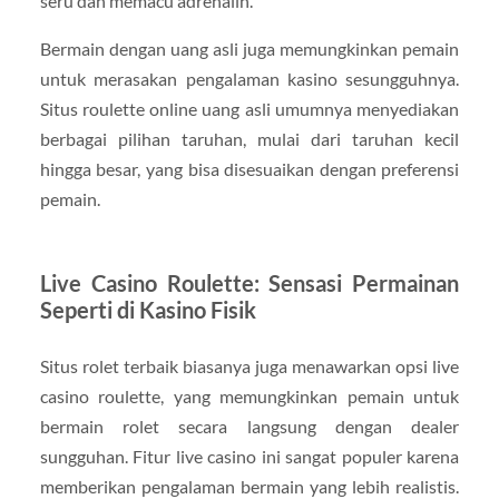
seru dan memacu adrenalin.
Bermain dengan uang asli juga memungkinkan pemain
untuk merasakan pengalaman kasino sesungguhnya.
Situs roulette online uang asli umumnya menyediakan
berbagai pilihan taruhan, mulai dari taruhan kecil
hingga besar, yang bisa disesuaikan dengan preferensi
pemain.
Live Casino Roulette: Sensasi Permainan
Seperti di Kasino Fisik
Situs rolet terbaik biasanya juga menawarkan opsi live
casino roulette, yang memungkinkan pemain untuk
bermain rolet secara langsung dengan dealer
sungguhan. Fitur live casino ini sangat populer karena
memberikan pengalaman bermain yang lebih realistis.