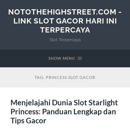
NOTOTHEHIGHSTREET.COM -
LINK SLOT GACOR HARI INI
TERPERCAYA
Slot Terpercaya
SHOW MENU
TAG:
PRINCESS SLOT GACOR
Menjelajahi Dunia Slot Starlight
Princess: Panduan Lengkap dan
Tips Gacor