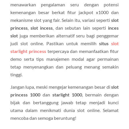
menawarkan pengalaman seru dengan potensi
kemenangan besar berkat fitur jackpot x1000 dan
mekanisme slot yang fair. Selain itu, variasi seperti
slot
princess
,
slot incess
, dan sebutan lain seperti
inces
slot
juga memberikan alternatif seru bagi penggemar
judi slot online. Pastikan untuk memilih
situs
slot
starlight princess
terpercaya dan memanfaatkan fitur
demo serta tips manajemen modal agar permainan
tetap menyenangkan dan peluang menang semakin
tinggi.
Jangan lupa, meski mengejar kemenangan besar di
slot
princess 1000
dan
starlight 1000
, bermain dengan
bijak dan bertanggung jawab tetap menjadi kunci
utama dalam menikmati dunia slot online. Selamat
mencoba dan semoga beruntung!