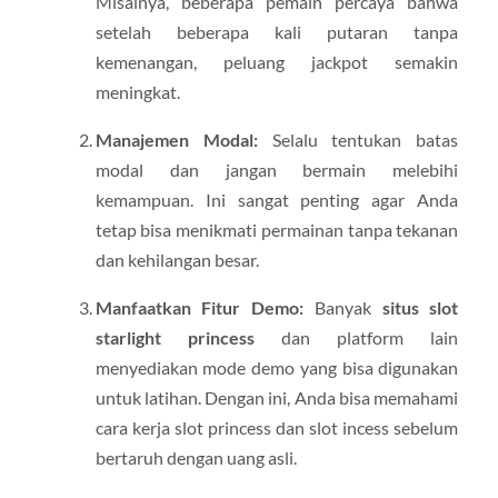
Misalnya, beberapa pemain percaya bahwa
setelah beberapa kali putaran tanpa
kemenangan, peluang jackpot semakin
meningkat.
Manajemen Modal:
Selalu tentukan batas
modal dan jangan bermain melebihi
kemampuan. Ini sangat penting agar Anda
tetap bisa menikmati permainan tanpa tekanan
dan kehilangan besar.
Manfaatkan Fitur Demo:
Banyak
situs slot
starlight princess
dan platform lain
menyediakan mode demo yang bisa digunakan
untuk latihan. Dengan ini, Anda bisa memahami
cara kerja slot princess dan slot incess sebelum
bertaruh dengan uang asli.