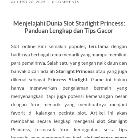
AUGUST 26, 2025
/
0 COMMENTS
Menjelajahi Dunia Slot Starlight Princess:
Panduan Lengkap dan Tips Gacor
Slot online kini semakin populer, terutama dengan
hadirnya berbagai tema menarik yang mampu memikat
para pemainnya. Salah satu yang tengah naik daun dan
banyak dicari adalah
Starlight Princess
atau yang juga
dikenal sebagai
Princess Starlight
. Game ini bukan
hanya menawarkan pengalaman bermain yang
menyenangkan, tapi juga potensi kemenangan besar
dengan fitur menarik yang membuatnya menjadi
favorit di kalangan pecinta slot. Artikel ini akan
membahas secara lengkap mengenai
slot Starlight
Princess
, termasuk fitur, keunggulan, serta tips
bermain agar mendapatkan hasil
slot princess gacor