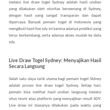
melalui live draw togel Sydney adalah hasil undian
yang dilakukan oleh otoritas berwenang di Sydney,
dengan hasil yang sangat transparan dan dapat
dipercaya. Banyak pemain togel di Indonesia yang
mengikuti hasil live sdy ini karena adanya prediksi yang
terus berkembang, serta adanya akses mudah ke data
sdy.
Live Draw Togel Sydney: Menyajikan Hasil
Secara Langsung
Salah satu daya tarik utama bagi pemain togel Sidney
adalah proses live draw togel Sydney. Setiap hari,
pemain bisa melihat hasil undian langsung melalui
situs resmi atau platform yang menyajikan result SDY.
Live draw ini biasanya dilakukan pada waktu yang