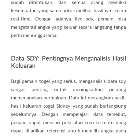
sudah ditentukan, dan semua orang memiliki
kesempatan yang sama untuk melihat hasilnya secara
real-time. Dengan adanya live sdy, pemain bisa
mengetahui angka yang keluar secara langsung tanpa
perlu menunggu lama.
Data SDY: Pentingnya Menganalisis Hasil
Keluaran
Bagi pemain togel yang serius, menganalisis data sdy
sangat penting untuk meningkatkan peluang
memenangkan permainan. Data ini merangkum hasil-
hasil keluaran togel Sidney yang sudah berlangsung
sebelumnya. Dengan mempelajari data tersebut,
pemain dapat mencari pola atau tren tertentu yang
dapat dijadikan referensi untuk memilih angka pada