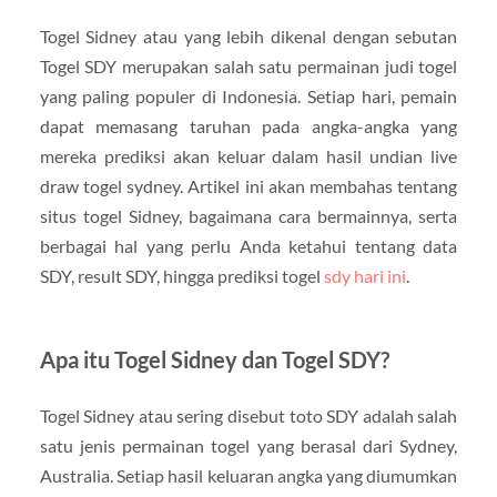
Togel Sidney atau yang lebih dikenal dengan sebutan
Togel SDY merupakan salah satu permainan judi togel
yang paling populer di Indonesia. Setiap hari, pemain
dapat memasang taruhan pada angka-angka yang
mereka prediksi akan keluar dalam hasil undian live
draw togel sydney. Artikel ini akan membahas tentang
situs togel Sidney, bagaimana cara bermainnya, serta
berbagai hal yang perlu Anda ketahui tentang data
SDY, result SDY, hingga prediksi togel
sdy hari ini
.
Apa itu Togel Sidney dan Togel SDY?
Togel Sidney atau sering disebut toto SDY adalah salah
satu jenis permainan togel yang berasal dari Sydney,
Australia. Setiap hasil keluaran angka yang diumumkan