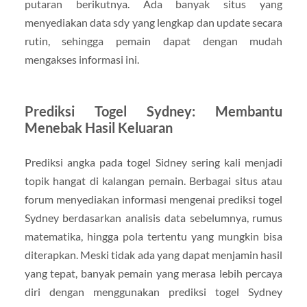
putaran berikutnya. Ada banyak situs yang
menyediakan data sdy yang lengkap dan update secara
rutin, sehingga pemain dapat dengan mudah
mengakses informasi ini.
Prediksi Togel Sydney: Membantu
Menebak Hasil Keluaran
Prediksi angka pada togel Sidney sering kali menjadi
topik hangat di kalangan pemain. Berbagai situs atau
forum menyediakan informasi mengenai prediksi togel
Sydney berdasarkan analisis data sebelumnya, rumus
matematika, hingga pola tertentu yang mungkin bisa
diterapkan. Meski tidak ada yang dapat menjamin hasil
yang tepat, banyak pemain yang merasa lebih percaya
diri dengan menggunakan prediksi togel Sydney