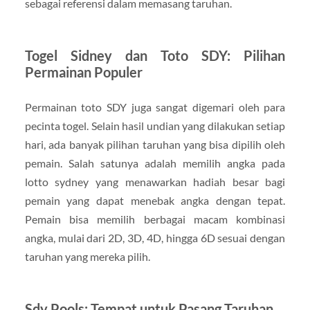
sebagai referensi dalam memasang taruhan.
Togel Sidney dan Toto SDY: Pilihan
Permainan Populer
Permainan toto SDY juga sangat digemari oleh para
pecinta togel. Selain hasil undian yang dilakukan setiap
hari, ada banyak pilihan taruhan yang bisa dipilih oleh
pemain. Salah satunya adalah memilih angka pada
lotto sydney yang menawarkan hadiah besar bagi
pemain yang dapat menebak angka dengan tepat.
Pemain bisa memilih berbagai macam kombinasi
angka, mulai dari 2D, 3D, 4D, hingga 6D sesuai dengan
taruhan yang mereka pilih.
Sdy Pools: Tempat untuk Pasang Taruhan