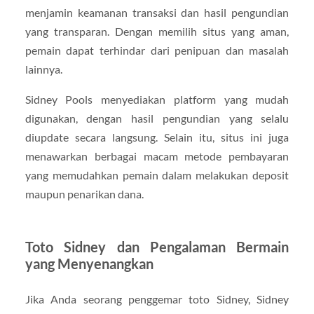
menjamin keamanan transaksi dan hasil pengundian
yang transparan. Dengan memilih situs yang aman,
pemain dapat terhindar dari penipuan dan masalah
lainnya.
Sidney Pools menyediakan platform yang mudah
digunakan, dengan hasil pengundian yang selalu
diupdate secara langsung. Selain itu, situs ini juga
menawarkan berbagai macam metode pembayaran
yang memudahkan pemain dalam melakukan deposit
maupun penarikan dana.
Toto Sidney dan Pengalaman Bermain
yang Menyenangkan
Jika Anda seorang penggemar toto Sidney, Sidney