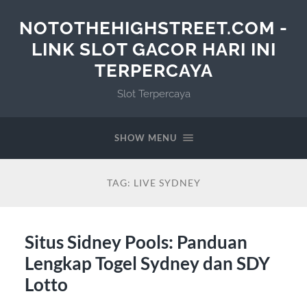
NOTOTHEHIGHSTREET.COM -
LINK SLOT GACOR HARI INI
TERPERCAYA
Slot Terpercaya
SHOW MENU
TAG:
LIVE SYDNEY
Situs Sidney Pools: Panduan
Lengkap Togel Sydney dan SDY
Lotto