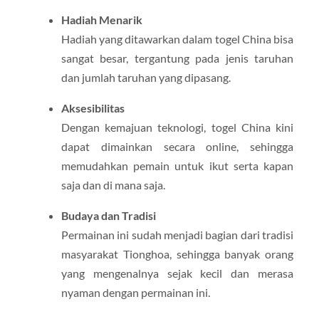
Hadiah Menarik
Hadiah yang ditawarkan dalam togel China bisa
sangat besar, tergantung pada jenis taruhan
dan jumlah taruhan yang dipasang.
Aksesibilitas
Dengan kemajuan teknologi, togel China kini
dapat dimainkan secara online, sehingga
memudahkan pemain untuk ikut serta kapan
saja dan di mana saja.
Budaya dan Tradisi
Permainan ini sudah menjadi bagian dari tradisi
masyarakat Tionghoa, sehingga banyak orang
yang mengenalnya sejak kecil dan merasa
nyaman dengan permainan ini.