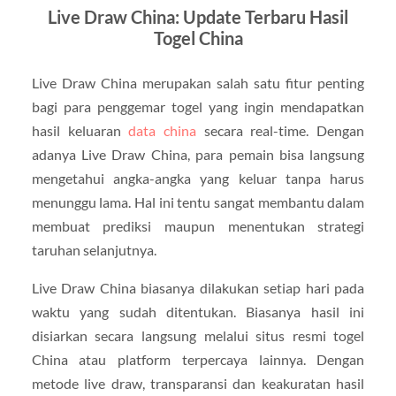
Live Draw China: Update Terbaru Hasil
Togel China
Live Draw China merupakan salah satu fitur penting
bagi para penggemar togel yang ingin mendapatkan
hasil keluaran
data china
secara real-time. Dengan
adanya Live Draw China, para pemain bisa langsung
mengetahui angka-angka yang keluar tanpa harus
menunggu lama. Hal ini tentu sangat membantu dalam
membuat prediksi maupun menentukan strategi
taruhan selanjutnya.
Live Draw China biasanya dilakukan setiap hari pada
waktu yang sudah ditentukan. Biasanya hasil ini
disiarkan secara langsung melalui situs resmi togel
China atau platform terpercaya lainnya. Dengan
metode live draw, transparansi dan keakuratan hasil