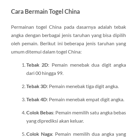
Cara Bermain Togel China
Permainan togel China pada dasarnya adalah tebak
angka dengan berbagai jenis taruhan yang bisa dipilih
oleh pemain. Berikut ini beberapa jenis taruhan yang
umum ditemui dalam togel China:
Tebak 2D
: Pemain menebak dua digit angka
dari 00 hingga 99.
Tebak 3D
: Pemain menebak tiga digit angka.
Tebak 4D
: Pemain menebak empat digit angka.
Colok Bebas
: Pemain memilih satu angka bebas
yang diprediksi akan keluar.
Colok Naga
: Pemain memilih dua angka yang