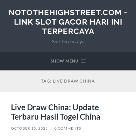
NOTOTHEHIGHSTREET.COM -
LINK SLOT GACOR HARI INI
TERPERCAYA
Slot Terpercaya
SHOW MENU
TAG:
LIVE DRAW CHINA
Live Draw China: Update
Terbaru Hasil Togel China
OCTOBER 15, 2025
/
0 COMMENTS