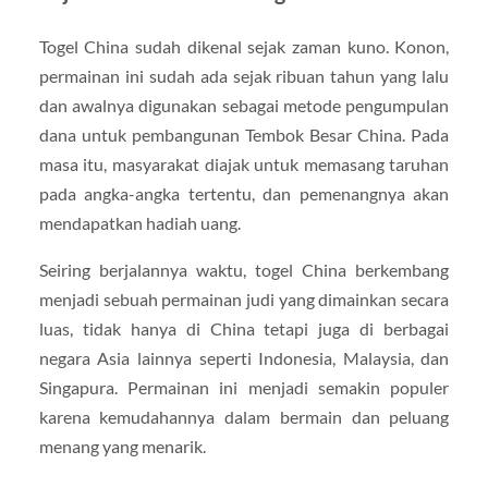
Togel China sudah dikenal sejak zaman kuno. Konon,
permainan ini sudah ada sejak ribuan tahun yang lalu
dan awalnya digunakan sebagai metode pengumpulan
dana untuk pembangunan Tembok Besar China. Pada
masa itu, masyarakat diajak untuk memasang taruhan
pada angka-angka tertentu, dan pemenangnya akan
mendapatkan hadiah uang.
Seiring berjalannya waktu, togel China berkembang
menjadi sebuah permainan judi yang dimainkan secara
luas, tidak hanya di China tetapi juga di berbagai
negara Asia lainnya seperti Indonesia, Malaysia, dan
Singapura. Permainan ini menjadi semakin populer
karena kemudahannya dalam bermain dan peluang
menang yang menarik.