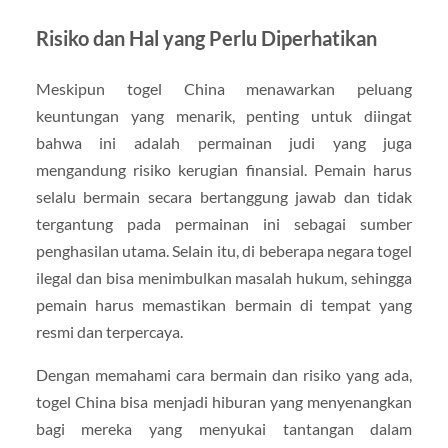
Risiko dan Hal yang Perlu Diperhatikan
Meskipun togel China menawarkan peluang
keuntungan yang menarik, penting untuk diingat
bahwa ini adalah permainan judi yang juga
mengandung risiko kerugian finansial. Pemain harus
selalu bermain secara bertanggung jawab dan tidak
tergantung pada permainan ini sebagai sumber
penghasilan utama. Selain itu, di beberapa negara togel
ilegal dan bisa menimbulkan masalah hukum, sehingga
pemain harus memastikan bermain di tempat yang
resmi dan terpercaya.
Dengan memahami cara bermain dan risiko yang ada,
togel China bisa menjadi hiburan yang menyenangkan
bagi mereka yang menyukai tantangan dalam