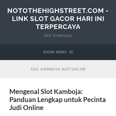
NOTOTHEHIGHSTREET.COM -
LINK SLOT GACOR HARI INI
TERPERCAYA
Slot Terpercaya
SHOW MENU
TAG:
KAMBOJA SLOT GACOR
Mengenal Slot Kamboja:
Panduan Lengkap untuk Pecinta
Judi Online