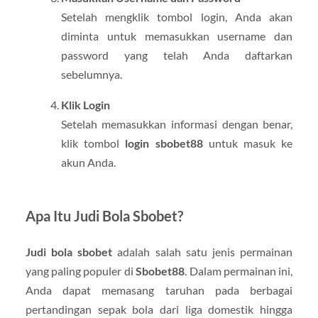
Setelah mengklik tombol login, Anda akan
diminta untuk memasukkan username dan
password yang telah Anda daftarkan
sebelumnya.
Klik Login
Setelah memasukkan informasi dengan benar,
klik tombol
login sbobet88
untuk masuk ke
akun Anda.
Apa Itu Judi Bola Sbobet?
Judi bola sbobet
adalah salah satu jenis permainan
yang paling populer di
Sbobet88
. Dalam permainan ini,
Anda dapat memasang taruhan pada berbagai
pertandingan sepak bola dari liga domestik hingga