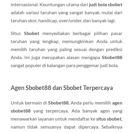
internasional. Keuntungan utama dari
judi bola sbobet
adalah variasi taruhan yang sangat banyak, mulai dari
taruhan skor, handicap, over/under, dan banyak lagi.
Situs
Sbobet
menyediakan berbagai pilihan pasar
taruhan yang lengkap, memungkinkan Anda untuk
memilih taruhan yang paling sesuai dengan prediksi
Anda. Ini juga merupakan alasan mengapa
Sbobet88
sangat populer di kalangan para penggemar judi bola.
Agen Sbobet88 dan Sbobet Terpercaya
Untuk bermain di
Sbobet88
, Anda perlu memilih
agen
sbobet88
yang terpercaya. Ada banyak agen yang
menawarkan layanan untuk mendaftar ke
situs sbobet
,
namun tidak semuanya dapat dipercaya. Sebaiknya