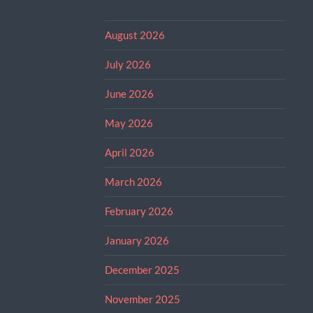
August 2026
July 2026
June 2026
May 2026
April 2026
March 2026
February 2026
January 2026
December 2025
November 2025