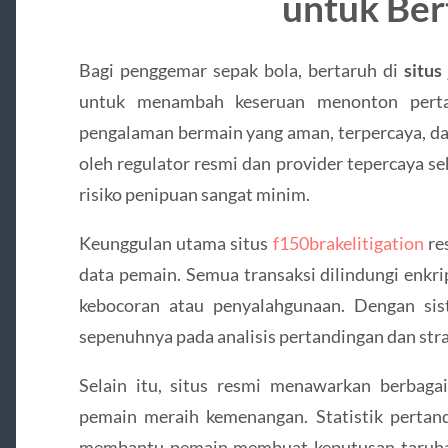
untuk Ber
Bagi penggemar sepak bola, bertaruh di
situs
untuk menambah keseruan menonton perta
pengalaman bermain yang aman, terpercaya, da
oleh regulator resmi dan provider tepercaya s
risiko penipuan sangat minim.
Keunggulan utama situs
f150brakelitigation
re
data pemain. Semua transaksi dilindungi enkr
kebocoran atau penyalahgunaan. Dengan si
sepenuhnya pada analisis pertandingan dan stra
Selain itu, situs resmi menawarkan berbag
pemain meraih kemenangan. Statistik pertandi
membantu pemain membuat keputusan taruhan 