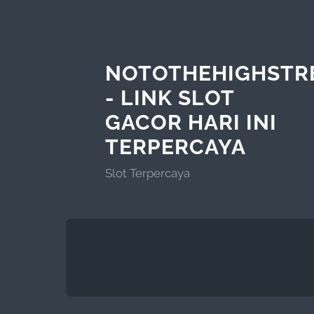
NOTOTHEHIGHSTR
- LINK SLOT
GACOR HARI INI
TERPERCAYA
Slot Terpercaya