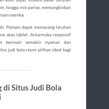
der, hingga mix parlay, memungkinkan
main mereka.
mbah. Pemain dapat memasang taruhan
ne atau tablet. Antarmuka responsif
an bermain semakin nyaman dan
us judi bola resmi pilihan ideal bagi
 di Situs Judi Bola
i