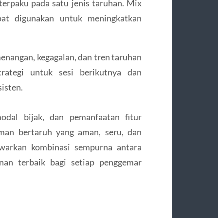
erpaku pada satu jenis taruhan. Mix
apat digunakan untuk meningkatkan
nangan, kegagalan, dan tren taruhan
ategi untuk sesi berikutnya dan
isten.
odal bijak, dan pemanfaatan fitur
man bertaruh yang aman, seru, dan
awarkan kombinasi sempurna antara
nan terbaik bagi setiap penggemar