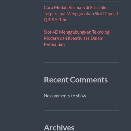
Cara Mudah Bermain di Situs Slot
Terpercaya Menggunakan Slot Deposit
QRIS 5 Ribu
Slot 4D Menggabungkan Teknologi
Modern dan Kreativitas Dalam
Permainan
Recent Comments
No comments to show.
Archives