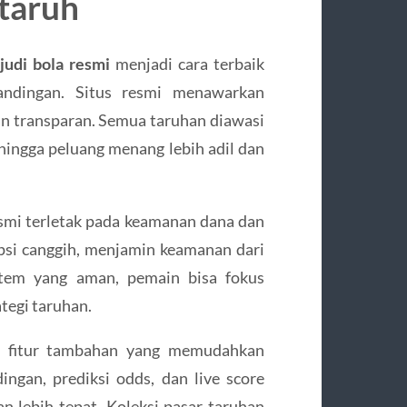
taruh
 judi bola resmi
menjadi cara terbaik
ndingan. Situs resmi menawarkan
n transparan. Semua taruhan diawasi
ehingga peluang menang lebih adil dan
smi terletak pada keamanan dana dan
ipsi canggih, menjamin keamanan dari
stem yang aman, pemain bisa fokus
tegi taruhan.
ai fitur tambahan yang memudahkan
ngan, prediksi odds, dan live score
lebih tepat. Koleksi pasar taruhan