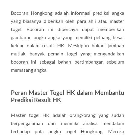
Bocoran Hongkong adalah informasi prediksi angka
yang biasanya diberikan oleh para ahli atau master
togel. Bocoran ini dipercaya dapat memberikan
gambaran angka-angka yang memiliki peluang besar
keluar dalam result HK. Meskipun bukan jaminan
mutlak, banyak pemain togel yang mengandalkan
bocoran ini sebagai bahan pertimbangan sebelum
memasang angka.
Peran Master Togel HK dalam Membantu
Prediksi Result HK
Master togel HK adalah orang-orang yang sudah
berpengalaman dan memiliki analisa mendalam
terhadap pola angka togel Hongkong. Mereka