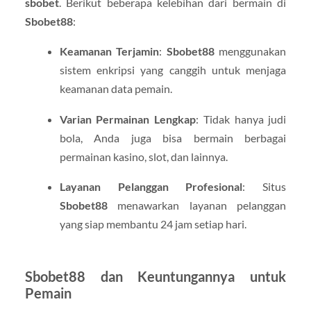
sbobet
. Berikut beberapa kelebihan dari bermain di
Sbobet88
:
Keamanan Terjamin
:
Sbobet88
menggunakan
sistem enkripsi yang canggih untuk menjaga
keamanan data pemain.
Varian Permainan Lengkap
: Tidak hanya judi
bola, Anda juga bisa bermain berbagai
permainan kasino, slot, dan lainnya.
Layanan Pelanggan Profesional
: Situs
Sbobet88
menawarkan layanan pelanggan
yang siap membantu 24 jam setiap hari.
Sbobet88 dan Keuntungannya untuk
Pemain