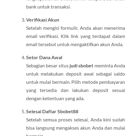
bank untuk transaksi.
Verifikasi Akun
Setelah mengisi formulir, Anda akan menerima
email verifikasi. Klik link yang terdapat dalam
email tersebut untuk mengaktifkan akun Anda.
Setor Dana Awal
Sebagian besar situs
judi sbobet
meminta Anda
untuk melakukan deposit awal sebagai saldo
untuk mulai bermain. Pilih metode pembayaran
yang tersedia dan lakukan deposit sesuai
dengan ketentuan yang ada.
Selesai Daftar Sbobet88
Setelah semua proses selesai, Anda kini sudah
bisa langsung mengakses akun Anda dan mulai
bermain.