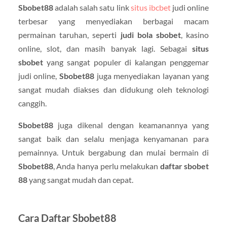
Sbobet88
adalah salah satu link
situs ibcbet
judi online
terbesar yang menyediakan berbagai macam
permainan taruhan, seperti
judi bola sbobet
, kasino
online, slot, dan masih banyak lagi. Sebagai
situs
sbobet
yang sangat populer di kalangan penggemar
judi online,
Sbobet88
juga menyediakan layanan yang
sangat mudah diakses dan didukung oleh teknologi
canggih.
Sbobet88
juga dikenal dengan keamanannya yang
sangat baik dan selalu menjaga kenyamanan para
pemainnya. Untuk bergabung dan mulai bermain di
Sbobet88
, Anda hanya perlu melakukan
daftar sbobet
88
yang sangat mudah dan cepat.
Cara Daftar Sbobet88