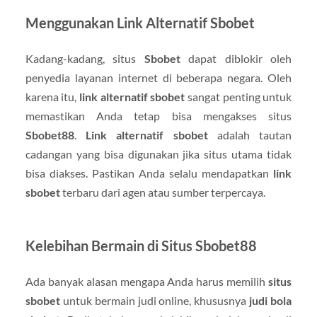
Menggunakan Link Alternatif Sbobet
Kadang-kadang, situs
Sbobet
dapat diblokir oleh
penyedia layanan internet di beberapa negara. Oleh
karena itu,
link alternatif sbobet
sangat penting untuk
memastikan Anda tetap bisa mengakses situs
Sbobet88
.
Link alternatif sbobet
adalah tautan
cadangan yang bisa digunakan jika situs utama tidak
bisa diakses. Pastikan Anda selalu mendapatkan
link
sbobet
terbaru dari agen atau sumber terpercaya.
Kelebihan Bermain di Situs Sbobet88
Ada banyak alasan mengapa Anda harus memilih
situs
sbobet
untuk bermain judi online, khususnya
judi bola