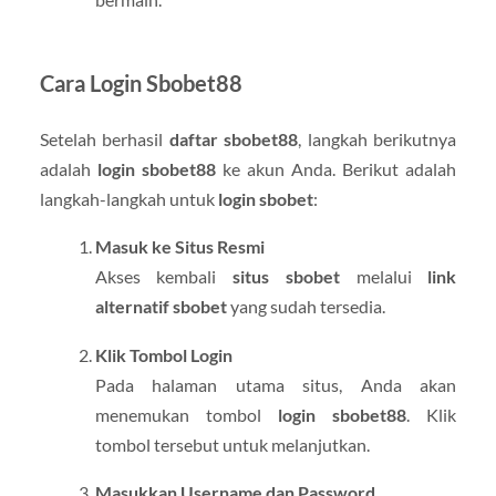
Cara Login Sbobet88
Setelah berhasil
daftar sbobet88
, langkah berikutnya
adalah
login sbobet88
ke akun Anda. Berikut adalah
langkah-langkah untuk
login sbobet
:
Masuk ke Situs Resmi
Akses kembali
situs sbobet
melalui
link
alternatif sbobet
yang sudah tersedia.
Klik Tombol Login
Pada halaman utama situs, Anda akan
menemukan tombol
login sbobet88
. Klik
tombol tersebut untuk melanjutkan.
Masukkan Username dan Password