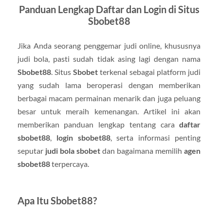
Panduan Lengkap Daftar dan Login di Situs
Sbobet88
Jika Anda seorang penggemar judi online, khususnya
judi bola, pasti sudah tidak asing lagi dengan nama
Sbobet88
. Situs
Sbobet
terkenal sebagai platform judi
yang sudah lama beroperasi dengan memberikan
berbagai macam permainan menarik dan juga peluang
besar untuk meraih kemenangan. Artikel ini akan
memberikan panduan lengkap tentang cara
daftar
sbobet88
,
login sbobet88
, serta informasi penting
seputar
judi bola sbobet
dan bagaimana memilih
agen
sbobet88
terpercaya.
Apa Itu Sbobet88?