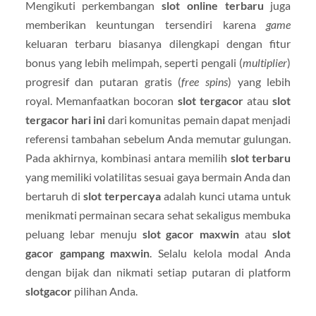
Mengikuti perkembangan
slot online terbaru
juga
memberikan keuntungan tersendiri karena
game
keluaran terbaru biasanya dilengkapi dengan fitur
bonus yang lebih melimpah, seperti pengali (
multiplier
)
progresif dan putaran gratis (
free spins
) yang lebih
royal. Memanfaatkan bocoran
slot tergacor
atau
slot
tergacor hari ini
dari komunitas pemain dapat menjadi
referensi tambahan sebelum Anda memutar gulungan.
Pada akhirnya, kombinasi antara memilih
slot terbaru
yang memiliki volatilitas sesuai gaya bermain Anda dan
bertaruh di
slot terpercaya
adalah kunci utama untuk
menikmati permainan secara sehat sekaligus membuka
peluang lebar menuju
slot gacor maxwin
atau
slot
gacor gampang maxwin
. Selalu kelola modal Anda
dengan bijak dan nikmati setiap putaran di platform
slotgacor
pilihan Anda.