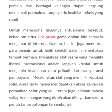
pemain dari berbagai kalangan dapat langsung
menikmati permainan tanpa perlu keahlian teknis yang
rumit.
Untuk merespons tingginya antusiasme tersebut,
kehadiran
situs
slot pusat
game online
kini semakin
menjamur di internet. Namun, hal ini juga menuntut
para pemain untuk lebih selektif dalam menentukan
tempat bermain. Mengakses
slot resmi
yang memiliki
lisensi internasional adalah langkah krusial untuk
menjamin keamanan data pribadi dan transparansi
pembayaran. Melalui
situs slot
yang memiliki reputasi
solid, Anda tidak hanya mendapatkan akses ke variasi
permainan
selot
yang adil, tetapi juga jaminan bahwa
setiap kemenangan yang diraih akan dibayarkan secara
penuh tanpa potongan tersembunyi.