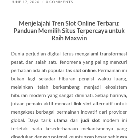
JUNE 17, 2026
/
0 COMMENTS
Menjelajahi Tren Slot Online Terbaru:
Panduan Memilih Situs Terpercaya untuk
Raih Maxwin
Dunia perjudian digital terus mengalami transformasi
pesat, dan salah satu fenomena yang paling mencuri
perhatian adalah popularitas
slot online
. Permainan ini
bukan lagi sekadar hiburan pengisi waktu luang,
melainkan telah berkembang menjadi ekosistem
hiburan modern yang sangat diminati. Setiap harinya,
jutaan pemain aktif mencari
link slot
alternatif untuk
mengakses berbagai permainan inovatif dari provider
global. Daya tarik utama dari
judi slot
modern ini
terletak pada kesederhanaan mekanismenya yang
dipadukan dengan potensi keuntungan besar, sehingga