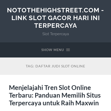
NOTOTHEHIGHSTREET.COM -
LINK SLOT GACOR HARI INI
TERPERCAYA
Slot Terpercaya
SHOW MENU
TAG:
DAFTAR JUDI SLOT ONLINE
Menjelajahi Tren Slot Online
Terbaru: Panduan Memilih Situs
Terpercaya untuk Raih Maxwin