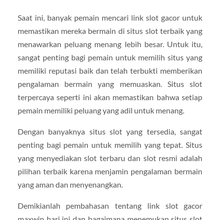
Saat ini, banyak pemain mencari link slot gacor untuk
memastikan mereka bermain di situs slot terbaik yang
menawarkan peluang menang lebih besar. Untuk itu,
sangat penting bagi pemain untuk memilih situs yang
memiliki reputasi baik dan telah terbukti memberikan
pengalaman bermain yang memuaskan. Situs slot
terpercaya seperti ini akan memastikan bahwa setiap
pemain memiliki peluang yang adil untuk menang.
Dengan banyaknya situs slot yang tersedia, sangat
penting bagi pemain untuk memilih yang tepat. Situs
yang menyediakan slot terbaru dan slot resmi adalah
pilihan terbaik karena menjamin pengalaman bermain
yang aman dan menyenangkan.
Demikianlah pembahasan tentang link slot gacor
maxwin hari ini dan bagaimana menemukan situs slot