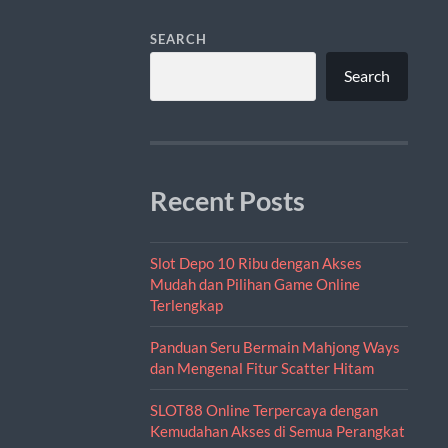
SEARCH
Search
Recent Posts
Slot Depo 10 Ribu dengan Akses
Mudah dan Pilihan Game Online
Terlengkap
Panduan Seru Bermain Mahjong Ways
dan Mengenal Fitur Scatter Hitam
SLOT88 Online Terpercaya dengan
Kemudahan Akses di Semua Perangkat