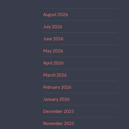
August 2026
July 2026
June 2026
May 2026
April 2026
March 2026
February 2026
January 2026
December 2025
November 2025