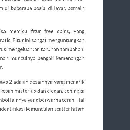
 di beberapa posisi di layar, pemain
isa memicu fitur free spins, yang
tis. Fitur ini sangat menguntungkan
rus mengeluarkan taruhan tambahan.
gkinan munculnya pengali kemenangan
r.
ays 2
adalah desainnya yang menarik
esan misterius dan elegan, sehingga
mbol lainnya yang berwarna cerah. Hal
dentifikasi kemunculan scatter hitam