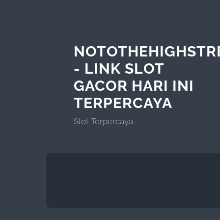
NOTOTHEHIGHSTR
- LINK SLOT
GACOR HARI INI
TERPERCAYA
Slot Terpercaya