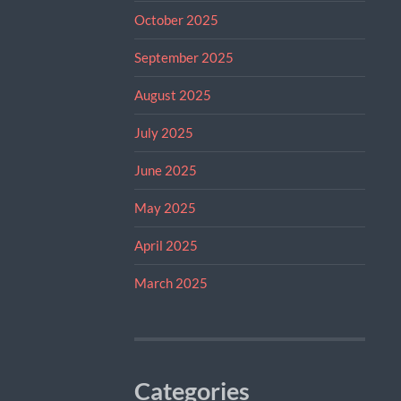
October 2025
September 2025
August 2025
July 2025
June 2025
May 2025
April 2025
March 2025
Categories