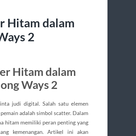
er Hitam dalam
Ways 2
ter Hitam dalam
ong Ways 2
nta judi digital. Salah satu elemen
n pemain adalah simbol scatter. Dalam
na hitam memiliki peran penting yang
ang kemenangan. Artikel ini akan