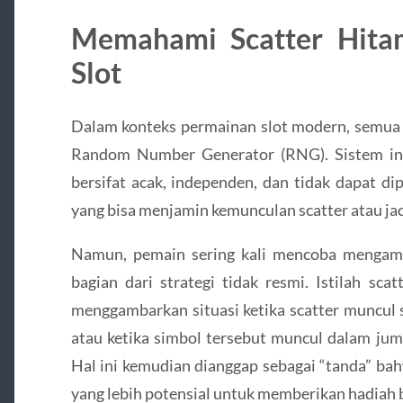
Memahami Scatter Hita
Slot
Dalam konteks permainan slot modern, semua h
Random Number Generator (RNG). Sistem in
bersifat acak, independen, dan tidak dapat dip
yang bisa menjamin kemunculan scatter atau ja
Namun, pemain sering kali mencoba mengama
bagian dari strategi tidak resmi. Istilah sc
menggambarkan situasi ketika scatter muncul 
atau ketika simbol tersebut muncul dalam jum
Hal ini kemudian dianggap sebagai “tanda” b
yang lebih potensial untuk memberikan hadiah 